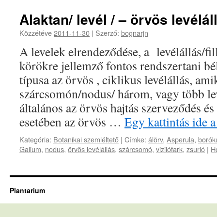
Alaktan/ levél / – örvös levélál
Közzétéve
2011-11-30
|
Szerző:
bognarjn
A levelek elrendeződése, a levélállás/fil
körökre jellemző fontos rendszertani b
típusa az örvös , ciklikus levélállás, am
szárcsomón/nodus/ három, vagy több lev
általános az örvös hajtás szerveződés és 
esetében az örvös …
Egy kattintás ide 
Kategória:
Botanikai szemléltető
|
Címke:
álörv
,
Asperula
,
borók
Galium
,
nodus
,
örvös levélállás
,
szárcsomó
,
vizilófark
,
zsurló
|
H
Plantarium