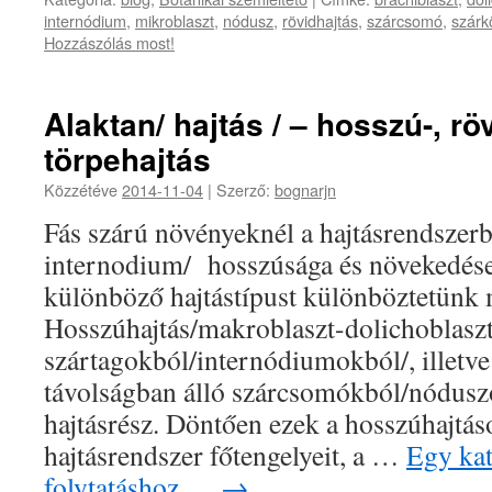
internódium
,
mikroblaszt
,
nódusz
,
rövidhajtás
,
szárcsomó
,
szárk
Hozzászólás most!
Alaktan/ hajtás / – hosszú-, röv
törpehajtás
Közzétéve
2014-11-04
|
Szerző:
bognarjn
Fás szárú növényeknél a hajtásrendszerb
internodium/ hosszúsága és növekedés
különböző hajtástípust különböztetünk 
Hosszúhajtás/makroblaszt-dolichoblasz
szártagokból/internódiumokból/, illetve
távolságban álló szárcsomókból/nódusz
hajtásrész. Döntően ezek a hosszúhajtáso
hajtásrendszer főtengelyeit, a …
Egy kat
folytatáshoz….
→