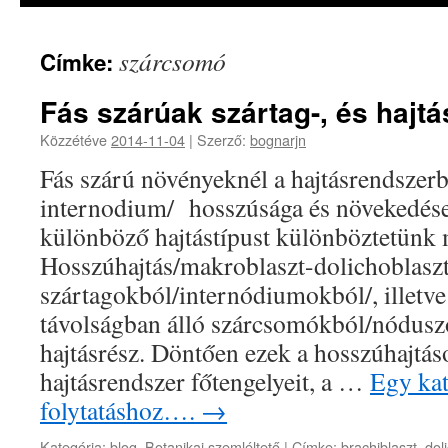
szárcsomó
Címke:
Fás szárúak szártag-, és hajtá
Közzétéve
2014-11-04
|
Szerző:
bognarjn
Fás szárú növényeknél a hajtásrendszerb
internodium/ hosszúsága és növekedés
különböző hajtástípust különböztetünk 
Hosszúhajtás/makroblaszt-dolichoblasz
szártagokból/internódiumokból/, illetve
távolságban álló szárcsomókból/nódusz
hajtásrész. Döntően ezek a hosszúhajtáso
hajtásrendszer főtengelyeit, a …
Egy kat
folytatáshoz….
→
Kategória:
blog
,
Botanikai szemléltető
|
Címke:
brachiblaszt
,
dol