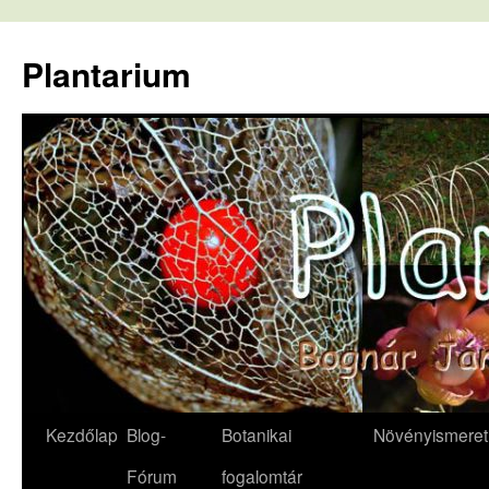
Kilépés
a
Plantarium
tartalomba
Kezdőlap
Blog-
Botanikai
Növényismeret
Fórum
fogalomtár