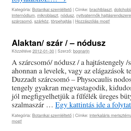
Kategória:
Botanikai szemléltető
|
Címke:
brachiblaszt
,
dolichobl
imternódium
,
mikroblaszt
,
nódusz
,
nyitvatermők hajtásrendszere
szárcsomó
,
szárköz
,
törpehajtás
|
Hozzászólás most!
Alaktan/ szár / – nódusz
Közzétéve
2012-01-30
|
Szerző:
bognarjn
A szárcsomó/ nódusz / a hajtástengely /s
ahonnan a levelek, vagy az elágazások t
Duzzadt szárcsomó – Physocaulis nodos
tengely gyakran megvastagodik, kidudo
jól megfigyelhetjük a fűfélék üreges büt
szalmaszár …
Egy kattintás ide a foly
Kategória:
Botanikai szemléltető
|
Címke:
interkaláris merisztém
most!