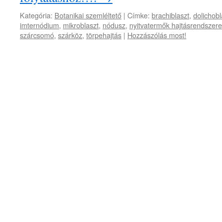
Kategória:
Botanikai szemléltető
|
Címke:
brachiblaszt
,
dolichobl
imternódium
,
mikroblaszt
,
nódusz
,
nyitvatermők hajtásrendszere
szárcsomó
,
szárköz
,
törpehajtás
|
Hozzászólás most!