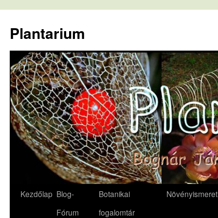
Kilépés
a
Plantarium
tartalomba
Kezdőlap
Blog-
Botanikai
Növényismeret
Fórum
fogalomtár