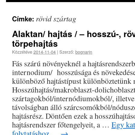
rövid szártag
Címke:
Alaktan/ hajtás / – hosszú-, röv
törpehajtás
Közzétéve
2014-11-04
|
Szerző:
bognarjn
Fás szárú növényeknél a hajtásrendszerb
internodium/ hosszúsága és növekedés
különböző hajtástípust különböztetünk 
Hosszúhajtás/makroblaszt-dolichoblasz
szártagokból/internódiumokból/, illetve
távolságban álló szárcsomókból/nódusz
hajtásrész. Döntően ezek a hosszúhajtáso
hajtásrendszer főtengelyeit, a …
Egy kat
folytatáshoz….
→