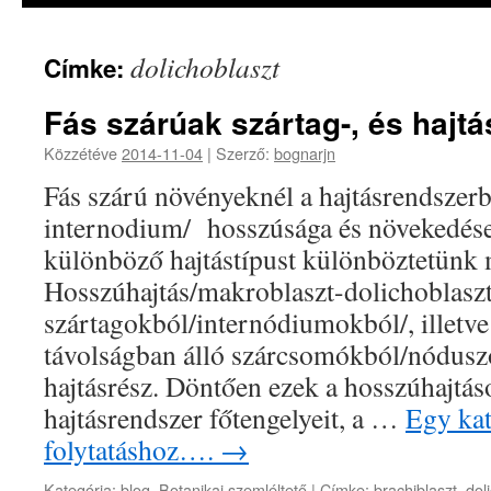
dolichoblaszt
Címke:
Fás szárúak szártag-, és hajtá
Közzétéve
2014-11-04
|
Szerző:
bognarjn
Fás szárú növényeknél a hajtásrendszerb
internodium/ hosszúsága és növekedés
különböző hajtástípust különböztetünk 
Hosszúhajtás/makroblaszt-dolichoblasz
szártagokból/internódiumokból/, illetve
távolságban álló szárcsomókból/nódusz
hajtásrész. Döntően ezek a hosszúhajtáso
hajtásrendszer főtengelyeit, a …
Egy kat
folytatáshoz….
→
Kategória:
blog
,
Botanikai szemléltető
|
Címke:
brachiblaszt
,
dol