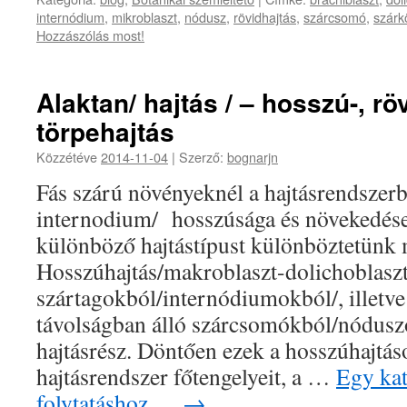
internódium
,
mikroblaszt
,
nódusz
,
rövidhajtás
,
szárcsomó
,
szárk
Hozzászólás most!
Alaktan/ hajtás / – hosszú-, röv
törpehajtás
Közzétéve
2014-11-04
|
Szerző:
bognarjn
Fás szárú növényeknél a hajtásrendszerb
internodium/ hosszúsága és növekedés
különböző hajtástípust különböztetünk 
Hosszúhajtás/makroblaszt-dolichoblasz
szártagokból/internódiumokból/, illetve
távolságban álló szárcsomókból/nódusz
hajtásrész. Döntően ezek a hosszúhajtáso
hajtásrendszer főtengelyeit, a …
Egy kat
folytatáshoz….
→