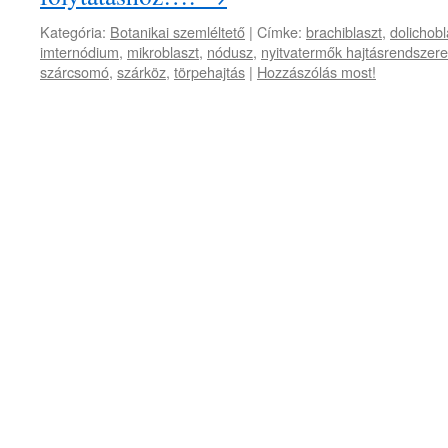
Kategória:
Botanikai szemléltető
|
Címke:
brachiblaszt
,
dolichobl
imternódium
,
mikroblaszt
,
nódusz
,
nyitvatermők hajtásrendszere
szárcsomó
,
szárköz
,
törpehajtás
|
Hozzászólás most!