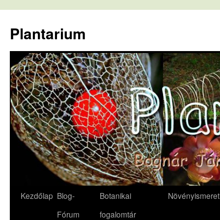
Kilépés
a
Plantarium
tartalomba
Kezdőlap
Blog-
Botanikai
Növényismeret
Fórum
fogalomtár