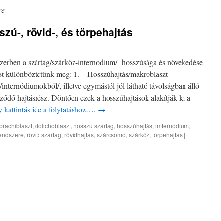
re
szú-, rövid-, és törpehajtás
szerben a szártag/szárköz-internodium/ hosszúsága és növekedése
st különböztetünk meg: 1. – Hosszúhajtás/makroblaszt-
internódiumokból/, illetve egymástól jól látható távolságban álló
ődő hajtásrész. Döntően ezek a hosszúhajtások alakítják ki a
 kattintás ide a folytatáshoz….
→
brachiblaszt
,
dolichoblaszt
,
hosszú szártag
,
hosszúhajtás
,
imternódium
,
rendszere
,
rövid szártag
,
rövidhajtás
,
szárcsomó
,
szárköz
,
törpehajtás
|