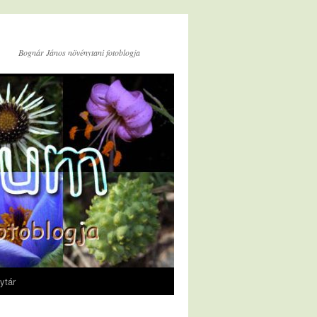
Bognár János növénytani fotoblogja
ytár