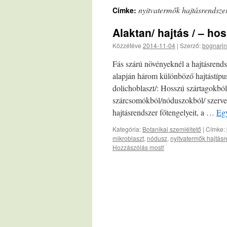
nyitvatermők hajtásrendsze
Címke:
Alaktan/ hajtás / – hos
Közzétéve
2014-11-04
|
Szerző:
bognarjn
Fás szárú növényeknél a hajtásrend
alapján három különböző hajtástípu
dolichoblaszt/: Hosszú szártagokból/
szárcsomókból/nóduszokból/ szervez
hajtásrendszer főtengelyeit, a …
Egy
Kategória:
Botanikai szemléltető
|
Címke:
mikroblaszt
,
nódusz
,
nyitvatermők hajtás
Hozzászólás most!