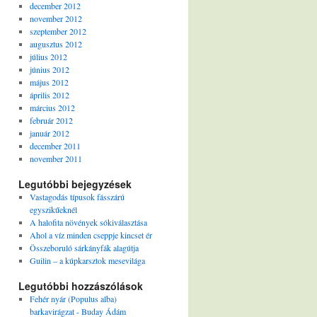
december 2012
november 2012
szeptember 2012
augusztus 2012
július 2012
június 2012
május 2012
április 2012
március 2012
február 2012
január 2012
december 2011
november 2011
Legutóbbi bejegyzések
Vastagodás típusok fásszárú
egyszikűeknél
A halofita növények sókiválasztása
Ahol a víz minden cseppje kincset ér
Összeboruló sárkányfák alagútja
Guilin – a kúpkarsztok mesevilága
Legutóbbi hozzászólások
Fehér nyár (Populus alba)
barkavirágzat - Buday Ádám