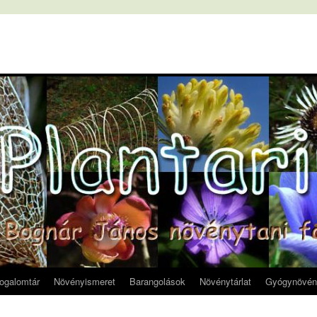
fogalomtár
Növényismeret
Barangolások
Növénytárlat
Gyógynövén