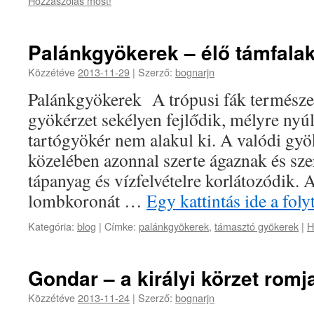
Hozzászólás most!
Palánkgyökerek – élő támfala
Közzétéve
2013-11-29
|
Szerző:
bognarjn
Palánkgyökerek A trópusi fák természet
gyökérzet sekélyen fejlődik, mélyre nyú
tartógyökér nem alakul ki. A valódi gyö
közelében azonnal szerte ágaznak és sz
tápanyag és vízfelvételre korlátozódik. 
lombkoronát …
Egy kattintás ide a fo
Kategória:
blog
|
Címke:
palánkgyökerek
,
támasztó gyökerek
|
H
Gondar – a királyi körzet romja
Közzétéve
2013-11-24
|
Szerző:
bognarjn