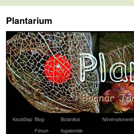
Kilépés
a
Plantarium
tartalomba
Kezdőlap
Blog-
Botanikai
Növényismeret
Fórum
fogalomtár