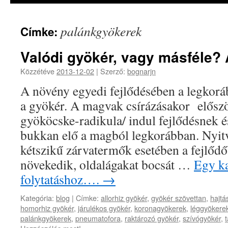
palánkgyökerek
Címke:
Valódi gyökér, vagy másféle? A
Közzétéve
2013-12-02
|
Szerző:
bognarjn
A növény egyedi fejlődésében a legkor
a gyökér. A magvak csírázásakor elősz
gyököcske-radikula/ indul fejlődésnek é
bukkan elő a magból legkorábban. Nyit
kétszikű zárvatermők esetében a fejlőd
növekedik, oldalágakat bocsát …
Egy ka
folytatáshoz….
→
Kategória:
blog
|
Címke:
allorhiz gyökér
,
gyökér szövettan
,
hajtá
homorhiz gyökér
,
járulékos gyökér
,
koronagyökerek
,
léggyökere
palánkgyökerek
,
pneumatofora
,
raktározó gyökér
,
szívógyökér
,