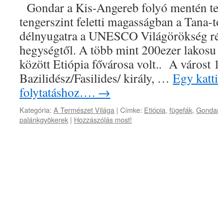
Gondar a Kis-Angereb folyó mentén te
tengerszint feletti magasságban a Tana-t
délnyugatra a UNESCO Világörökség ré
hegységtől. A több mint 200ezer lakos
között Etiópia fővárosa volt.. A várost 
Bazilidész/Fasilides/ király, …
Egy katti
folytatáshoz….
→
Kategória:
A Természet Világa
|
Címke:
Etiópia
,
fügefák
,
Gonda
palánkgyökerek
|
Hozzászólás most!