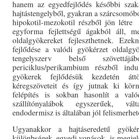
hanem az egyedfejlődés későbbi szak
hajtástengelyből, gyakran a szárcsomóbó
hipokotil-mezokotil részből jön létre
egyforma fejlettségű ágakból áll, m
oldalgyökereket fejleszthetnek. Eze
fejlődése a valódi gyökérzet oldalgy
tengelyszerv belső szövettáj
periciklus/perikambium részből indu
gyökerek fejlődésük kezdetén áttö
kéregszöveteit és így jutnak ki körn
felépítés is sokban hasonlít a val
szállítónyalábok egyszerűek, vá
endodermisz is általában jól felismerhet
Ugyanakkor a hajtáseredetű gyökér
különbségek, egyedi vonások is megjel