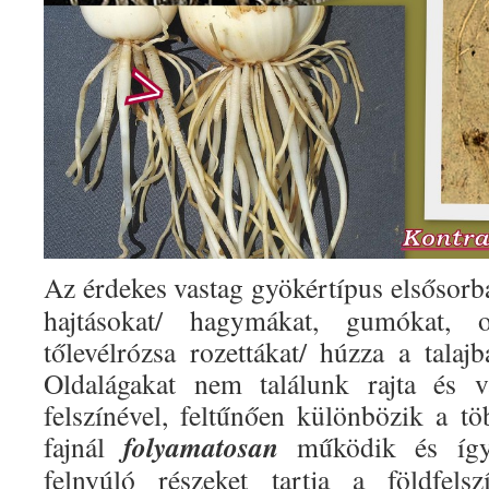
Az érdekes vastag gyökértípus elsősorb
hajtásokat/ hagymákat, gumókat, o
tőlevélrózsa rozettákat/ húzza a talaj
Oldalágakat nem találunk rajta és v
felszínével, feltűnően különbözik a t
folyamatosan
fajnál
működik és így 
felnyúló részeket tartja a földfels