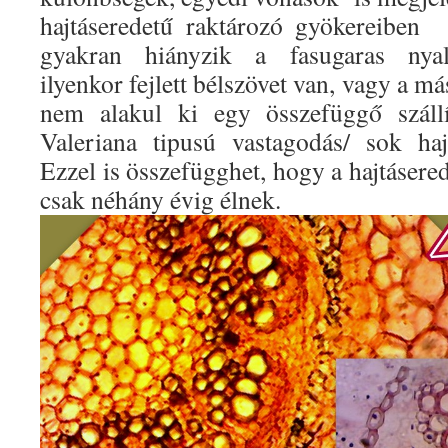
hajtáseredetű raktározó gyökereiben
gyakran hiányzik a fasugaras nyal
ilyenkor fejlett bélszövet van, vagy a m
nem alakul ki egy összefüggő szállí
Valeriana tipusú vastagodás/ sok haj
Ezzel is összefügghet, hogy a hajtásere
csak néhány évig élnek.