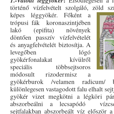
:
1.-Valódi léggyökér
Elsődlegesen a l
történő vízfelvételt szolgáló, zöld sz
képes léggyökér.
Főként a
trópusi fák koronaszintjében
lakó (epifita) növények
döntően passzív vízfelvételét
és anyagfelvételét biztosítja. A
levegőben lógó
gyökérfonalakat kívülről
speciális többsejtsoros
módosult rizodermisz a
gyökérburok /velamen radicum/ 
különlegesen vastagodott falu elhalt sejt
gyökér vizet megkötni a légköri pár
abszorbeálni a lecsapódó vízcs
sejtfalakban abszorbeált víz először 