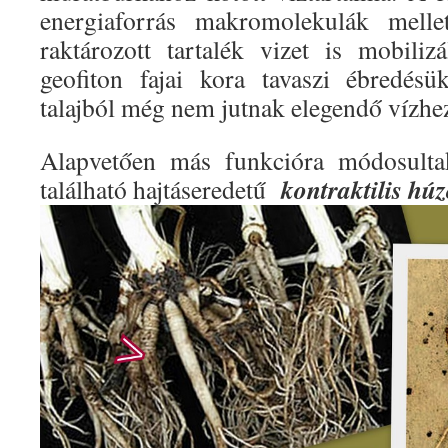
energiaforrás makromolekulák melle
raktározott tartalék vizet is mobiliz
geofiton fajai kora tavaszi ébredés
talajból még nem jutnak elegendő vízhe
Alapvetően más funkcióra módosulta
kontraktilis hú
található hajtáseredetű