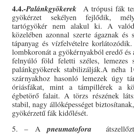
4.4.-
Palánkgyökerek
A trópusi fák te
gyökérzet sekélyen fejlődik, mé
tartógyökér nem alakul ki. A valód
közelében azonnal szerte ágaznak és 
tápanyag és vízfelvételre korlátozódik
lombkoronát a gyökérnyakból eredő és a 
felnyúló föld feletti széles, lemezes
palánkgyökerek
stabilizálják.A néha 
szárnyakhoz hasonló lemezek úgy tá
óriásfákat, mint a támpillérek a kö
égbetörő falait. A törzs részének lá
stabil, nagy állóképességet biztosítanak
gyökérzetű fák kidőlését.
pneumatofora
5. – A
átszellő