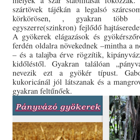
melyek a szár stabilitását fokozzák
szártövek tájékán a legalsó szárcso
körkörösen, , gyakran több em
egyszerre(szinkron) fejlődő hajtáserede
A gyökerek elágazások és gyökérszőr
ferdén oldalra növekednek –mintha a n
– és a talajba érve rögzítik, kipányvá
kidőléstől. Gyakran találóan „pányv
nevezik ezt a gyökér típust. Gab
kukoricánál jól látszanak és a mangrov
gyakran feltűnőek.