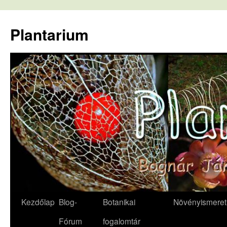
Kilépés
a
Plantarium
tartalomba
Kezdőlap
Blog-
Botanikai
Növényismeret
Fórum
fogalomtár