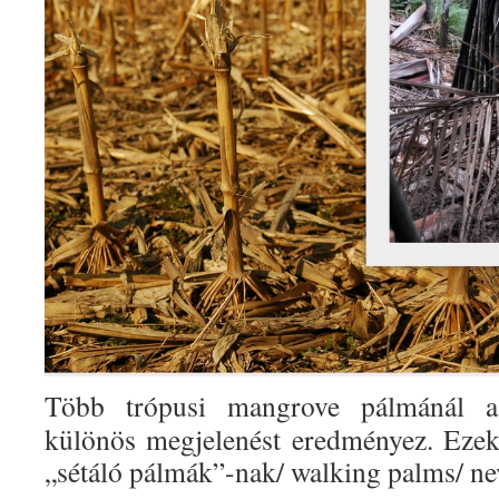
Több trópusi mangrove pálmánál a
különös megjelenést eredményez. Ezek
„sétáló pálmák”-nak/ walking palms/ nev