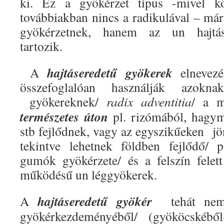
ki. Ez a gyökérzet típus -mivel kö
továbbiakban nincs a radikulával – már
gyökérzetnek, hanem az un hajtás
tartozik.
hajtáseredetű gyökerek
A
elnevezé
összefoglalóan használják azok
gyökereknek/
radix adventitia
/ a m
természetes úton
pl. rizómából, hagym
stb fejlődnek, vagy az egyszikűeken jö
tekintve lehetnek földben fejlődő/ 
gumók gyökérzete/ és a felszín felet
működésű un léggyökerek.
hajtáseredetű gyökér
A
tehát nem 
gyökérkezdeményéből/ (gyököcskéből-