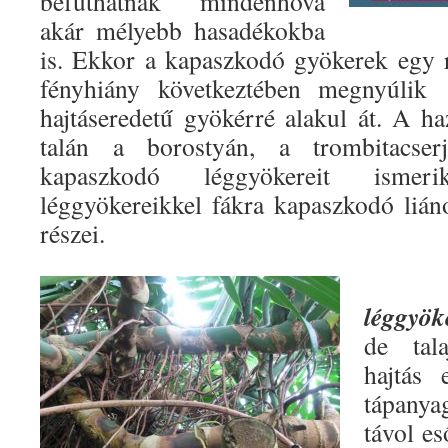
befuthatnak mindenhová
akár mélyebb hasadékokba
is. Ekkor a kapaszkodó gyökerek egy 
fényhiány következtében megnyúlik 
hajtáseredetű gyökérré alakul át. A ha
talán a borostyán, a trombitacse
kapaszkodó léggyökereit isme
léggyökereikkel fákra kapaszkodó liáno
részei.
léggyök
de tala
hajtás 
tápanya
távol e