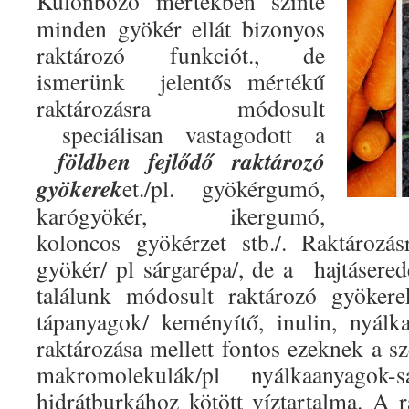
Különböző mértékben szinte
minden gyökér ellát bizonyos
raktározó funkciót., de
ismerünk
jelentős mértékű
raktározásra módosult
speciálisan vastagodott a
földben
fejlődő
raktározó
gyökerek
et./pl. gyökérgumó,
karógyökér, ikergumó,
koloncos gyökérzet stb./. Raktározá
gyökér/ pl sárgarépa/, de a
hajtásere
találunk módosult raktározó gyöker
tápanyagok/ keményítő, inulin, nyálka
raktározása mellett fontos ezeknek a s
makromolekulák/pl nyálkaanyagok-s
hidrátburkához kötött víztartalma. A r