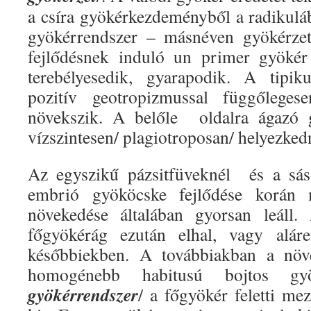
a csíra gyökérkezdeményből a radikuláb
gyökérrendszer – másnéven gyökérze
fejlődésnek induló un primer gyökér 
terebélyesedik, gyarapodik. A tipik
pozitív geotropizmussal függőlegesen
növekszik. A belőle
oldalra ágazó
vízszintesen/ plagiotroposan/ helyezked
Az egyszikű pázsitfüveknél és a sás
embrió gyököcske fejlődése korán 
növekedése általában gyorsan leáll.
főgyökérág ezután elhal, vagy aláre
későbbiekben. A továbbiakban a növé
homogénebb habitusú bojtos gy
gyökérrendszer
/ a főgyökér feletti mez