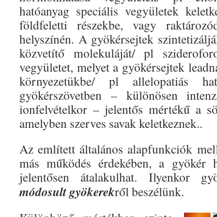
hatóanyag speciális vegyületek kelet
földfeletti részekbe, vagy raktározó
helyszínén. A gyökérsejtek szintetizálj
közvetítő molekuláját/ pl sziderofo
vegyületet, melyet a gyökérsejtek lead
környezetükbe/ pl allelopatiás h
gyökérszövetben – különösen intenzí
ionfelvételkor – jelentős mértékű a sö
amelyben szerves savak keletkeznek..
Az említett általános alapfunkciók mel
más működés érdekében, a gyökér ha
jelentősen átalakulhat. Ilyenkor g
módosult gyökerek
ről beszélünk.