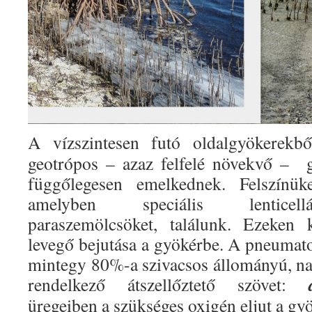
A vízszintesen futó oldalgyökerek
geotrópos – azaz felfelé növekvő – 
függőlegesen emelkednek. Felszínüke
amelyben speciális lenticellá
paraszemölcsöket, találunk. Ezeken k
levegő bejutása a gyökérbe. A pneumato
mintegy 80%-a szivacsos állományú, nag
rendelkező átszellőztető szövet:
üregeiben a szükséges oxigén eljut a gy