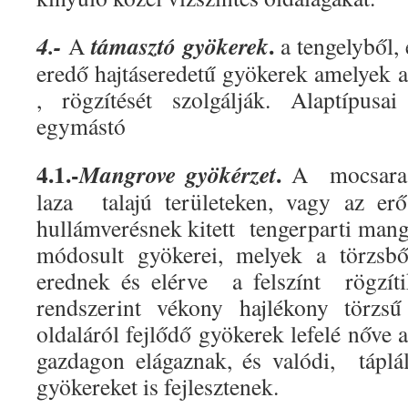
.
4.-
támasztó gyökerek
A
a tengelyből, 
eredő hajtáseredetű gyökerek amelyek a
, rögzítését szolgálják. Alaptípusa
egymástó
4.1.-
.
Mangrove gyökérzet
A mocsara
laza talajú területeken, vagy az erő
hullámverésnek kitett tengerparti mang
módosult gyökerei, melyek a törzsből
erednek és elérve a felszínt rögzít
rendszerint vékony hajlékony törzsű
oldaláról fejlődő gyökerek lefelé nőve a
gazdagon elágaznak, és valódi, táplál
gyökereket is fejlesztenek.