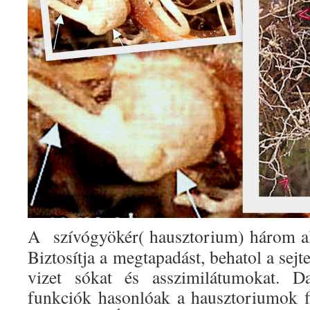
A szívógyökér( hausztorium) három alap
Biztosítja a megtapadást, behatol a sejt
vizet sókat és asszimilátumokat. 
funkciók hasonlóak a hausztoriumok 