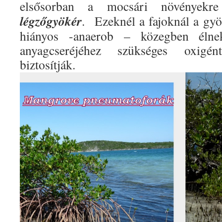
elsősorban a mocsári növényekr
légzőgyökér
. Ezeknél a fajoknál a gyö
hiányos -anaerob – közegben élne
anyagcseréjéhez szükséges oxigé
biztosítják.