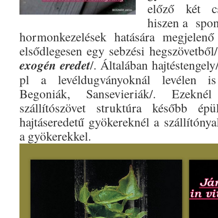
előző két c
hiszen a spon
hormonkezelések hatására megjelenő 
elsődlegesen egy sebzési hegszövetből/
exogén eredet
/. Általában hajtéstengely
pl a levéldugványoknál levélen is
Begoniák, Sansevieriák/.
Ezekné
szállítószövet struktúra később é
hajtáseredetű gyökereknél a szállítóny
a gyökerekkel.