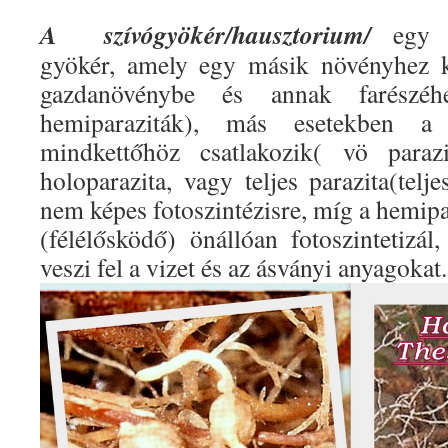
A
szívógyökér/hausztorium/
egy k
gyökér, amely egy másik növényhez k
gazdanövénybe és annak farészéhe
hemiparaziták), más esetekben a
mindkettőhöz csatlakozik( vö parazi
holoparazita, vagy teljes parazita(telj
nem képes fotoszintézisre, míg a hemipar
(félélősködő) önállóan fotoszintetizá
veszi fel a vizet és az ásványi anyagokat.