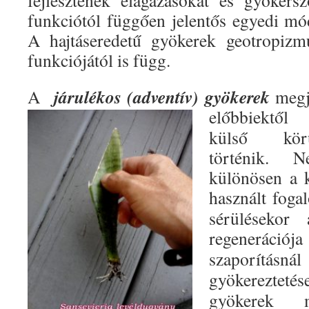
fejlesztenek elágazásokat és gyökérs
funkciótól függően jelentős egyedi mód
A hajtáseredetű gyökerek geotropizm
funkciójától is függ.
járulékos (adventív) gyökerek
A
megj
előbbiektől 
külső körü
történik. 
különösen a k
használt foga
sérülésekor
regeneráció
szaporítá
gyökerezte
gyökerek