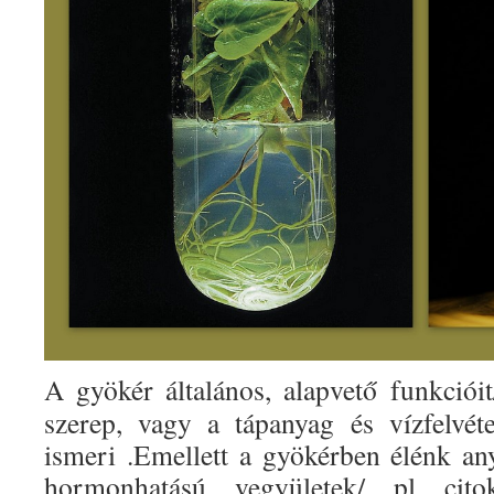
A gyökér általános, alapvető funkciói
szerep, vagy a tápanyag és vízfelvét
ismeri .Emellett a gyökérben élénk any
hormonhatású vegyületek/ pl cito