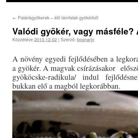
←
Palánkgyökerek – élő támfalak gyökérből
Valódi gyökér, vagy másféle? A
Közzétéve
2013-12-02
|
Szerző:
bognarjn
A növény egyedi fejlődésében a legko
a gyökér. A magvak csírázásakor
elősz
gyököcske-radikula/ indul fejlődésn
bukkan elő a magból legkorábban.