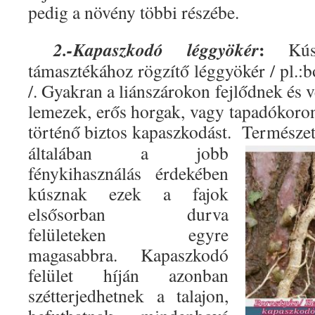
pedig a növény többi részébe.
:
2.-Kapaszkodó léggyökér
Kúszó
támasztékához rögzítő léggyökér / pl.:
/. Gyakran a liánszárokon fejlődnek és v
lemezek, erős horgak, vagy tapadókoron
történő biztos kapaszkodást.
Természet
általában a jobb
fénykihasználás érdekében
kúsznak ezek a fajok
elsősorban durva
felületeken egyre
magasabbra. Kapaszkodó
felület híján azonban
szétterjedhetnek a talajon,