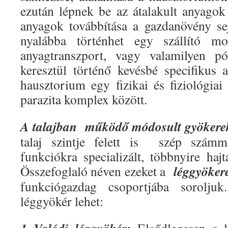
ezután lépnek be az átalakult anyagok 
anyagok továbbítása a gazdanövény se
nyalábba történhet egy szállító mol
anyagtranszport, vagy valamilyen pó
keresztül történő kevésbé specifikus
hausztorium egy fizikai és fiziológiai
parazita komplex között.
A talajban
működő módosult gyökerek
talaj szintje felett is
szép számma
funkciókra specializált, többnyire haj
léggyöke
Összefoglaló néven ezeket a
funkciógazdag csoportjába soroljuk
léggyökér lehet: