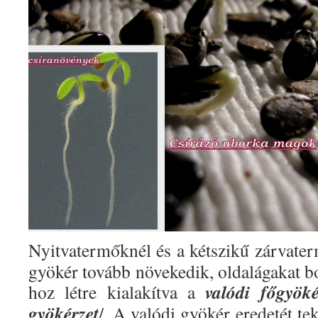
Nyitvatermőknél és a kétszikű zárvater
gyökér tovább növekedik, oldalágakat bo
valódi főgyöké
hoz létre kialakítva a
gyökérzet
/. A valódi gyökér eredetét te