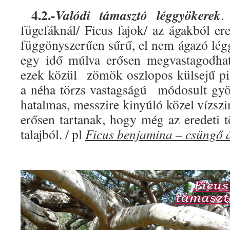
4.2.-
Valódi
t
ámasztó léggyökerek
.
fügefáknál/ Ficus fajok/ az ágakból er
függönyszerűen sűrű, el nem ágazó légg
egy idő múlva erősen megvastagodh
ezek közül zömök oszlopos külsejű pil
a néha törzs vastagságú módosult gyö
hatalmas, messzire kinyúló közel vízszi
erősen tartanak, hogy még az eredeti t
talajból. / pl
Ficus benjamina – csüngő 