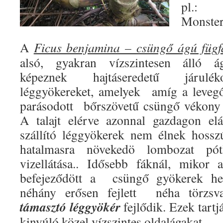
pl.: 
Monster
A
Ficus benjamina – csüngő ágú füg
alsó, gyakran vízszintesen álló á
képeznek hajtáseredetű járuléko
léggyökereket, amelyek amíg a leveg
parásodott bőrszövetű csüngő vékony 
A talajt elérve azonnal gazdagon e
szállító léggyökerek nem élnek hossz
hatalmasra növekedö lombozat pót
vizellátása.. Idősebb fáknál, mikor 
befejeződött a csüngő gyökerek hel
néhány erősen fejlett néha törzsva
támasztó léggyökér
fejlődik. Ezek tartj
kinyúló közel vízszintes oldalágakat.