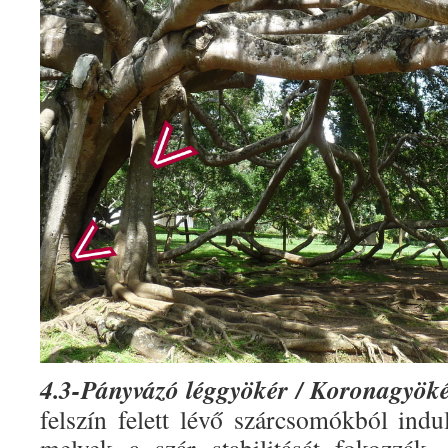
4.3-Pányvázó léggyökér / Koronagyök
felszín felett lévő szárcsomókból indu