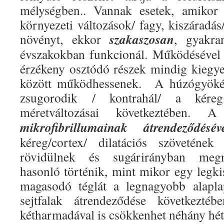
mélységben.. Vannak esetek, amikor 
környezeti változások/ fagy, kiszáradás
szakaszosan
növényt, ekkor
, gyakra
évszakokban funkcionál. Működésével b
érzékeny osztódó részek mindig kiegyenlí
között működhessenek.
A húzógyökér
zsugorodik / kontrahál/ a kéreg
méretváltozásai következtében
mikrofibrillumainak átrendeződés
kéreg/cortex/ dilatációs szövetének 
rövidülnek és sugárirányban meg
hasonló történik, mint mikor egy legkis
magasodó téglát a legnagyobb alapla
sejtfalak átrendeződése következté
kétharmadával is csökkenhet néhány hét 