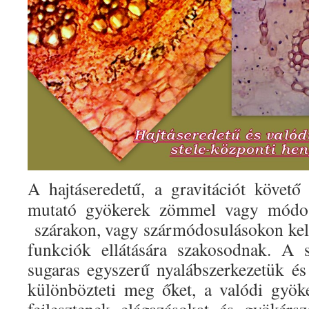
A hajtáseredetű, a gravitációt követő
mutató gyökerek zömmel vagy módosul
szárakon, vagy szármódosulásokon kel
funkciók ellátására szakosodnak. A s
sugaras egyszerű nyalábszerkezetük é
különbözteti meg őket, a valódi gyöke