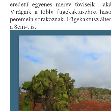
eredetű egyenes merev töviseik
ak
Virágaik a többi fügekaktuszhoz has
peremein sorakoznak. Fügekaktusz álter
a 8cm-t is.