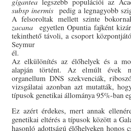
gigantea
legszebb populációi az Aca
subsp inermis
pedig a legnagyobb szig
A felsoroltak mellett szinte bokorn
zacana
egyetlen Opuntia fajként kiz
tekinthető távoli, a csoport központjá
Seymur sz
él.
Az elkülönítés az élőhelyek és a mo
alapján történt. Az elmúlt évek mo
organellum DNS szekvenciák, riboszó
vizsgálatai azonban azt mutatták, hog
típusok genetikai állománya 95%-ban e
Ez azért érdekes, mert annak ellenér
genetikai eltérés a típusok között a G
hasonló adottságú élőhelyeken honos c