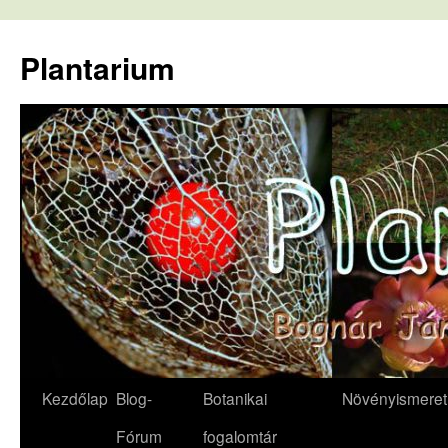
Kilépés
a
Plantarium
tartalomba
Kezdőlap
Blog-
Botanikai
Növényismeret
Fórum
fogalomtár