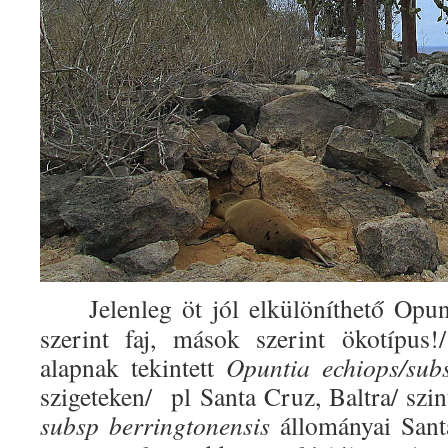
Jelenleg öt jól elkülöníthető Opun
szerint faj, mások szerint ökotípus!
alapnak tekintett
Opuntia echiops/sub
szigeteken/
pl Santa Cruz, Baltra/ szi
subsp
berringtonensis
állományai
Sant