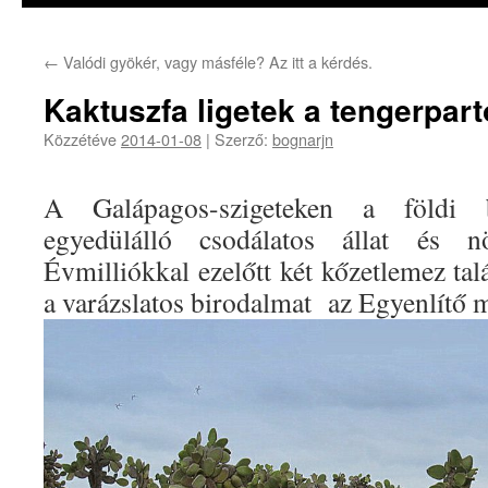
←
Valódi gyökér, vagy másféle? Az itt a kérdés.
Kaktuszfa ligetek a tengerpar
Közzétéve
2014-01-08
|
Szerző:
bognarjn
A Galápagos-szigeteken a földi bi
egyedülálló csodálatos állat és nö
Évmilliókkal ezelőtt két kőzetlemez talá
a varázslatos birodalmat
az Egyenlítő 