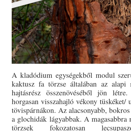
A kladódium egységekből modul szer
kaktusz fa törzse általában az alapi
hajtásrész összenövéséből jön létre.
horgasan visszahajló vékony tüskéket/ u
tövispárnákon. Az alacsonyabb, bokros
a glochidák lágyabbak. A magasabbra 
törzsek fokozatosan lecsup