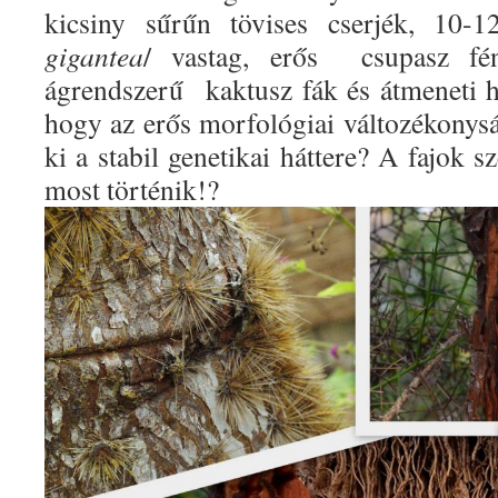
kicsiny sűrűn tövises cserjék, 10-
gigantea
/ vastag, erős
csupasz fé
ágrendszerű
kaktusz fák és átmeneti h
hogy az erős morfológiai változékony
ki a stabil genetikai háttere? A fajok s
most történik!?