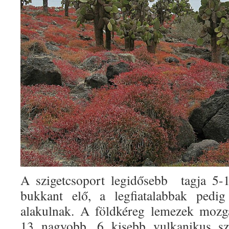
A szigetcsoport legidősebb
tagja 5-
bukkant elő, a legfiatalabbak pedi
alakulnak. A földkéreg lemezek mozg
13 nagyobb, 6 kisebb vulkanikus sz