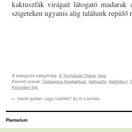
kaktuszfák virágait látogató madarak a
szigeteken ugyanis alig találunk repülő 
A bejegyzés kategóriája:
A Természet Világa
,
blog
Kiemelt szavak:
Galapagos fügekaktusz
,
kaktuszfa
,
kladódium
,
Közvetlen link
.
←
Valódi gyökér, vagy másféle? Az itt a kérdés.
Plantarium