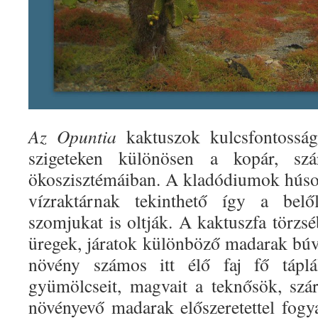
Az Opuntia
kaktuszok kulcsfontosság
szigeteken különösen a kopár, szá
ökoszisztémáiban. A kladódiumok húso
vízraktárnak tekinthető így a belő
szomjukat is oltják. A kaktuszfa törzs
üregek, járatok különböző madarak búvó
növény számos itt élő faj fő táplál
gyümölcseit, magvait a teknősök, szá
növényevő madarak előszeretettel fogya