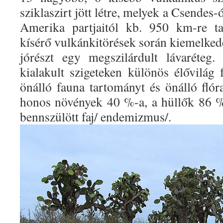
sziklaszirt jött létre, melyek a Csendes-
Amerika partjaitól kb. 950 km-re ta
kísérő vulkánkitörések során kiemelkede
jórészt egy megszilárdult lávaréteg
kialakult szigeteken különös élővilág 
önálló fauna tartományt és önálló flóra
honos növények 40 %-a, a hüllők 86 
bennszülött faj/ endemizmus/.