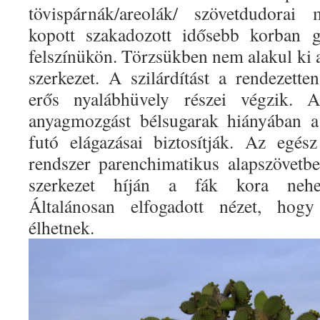
tövispárnák/areolák/ szövetdudorai
kopott szakadozott idősebb korban g
felszínükön. Törzsükben nem alakul ki a
szerkezet. A szilárdítást a rendezette
erős nyalábhüvely részei végzik. A 
anyagmozgást bélsugarak hiányában a 
futó elágazásai biztosítják. Az egész 
rendszer parenchimatikus alapszövetb
szerkezet híján a fák kora nehe
Általánosan elfogadott nézet, hog
élhetnek.