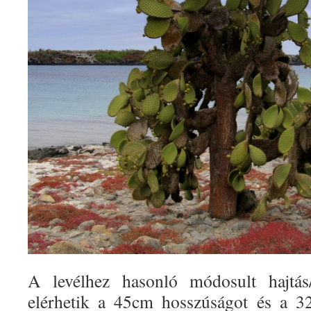
A levélhez hasonló módosult hajtás
elérhetik a 45cm hosszúságot és a 32