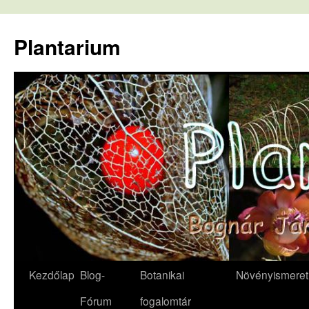
Kilépés
a
Plantarium
tartalomba
Kezdőlap
Blog-
Botanikai
Növényismeret
Fórum
fogalomtár