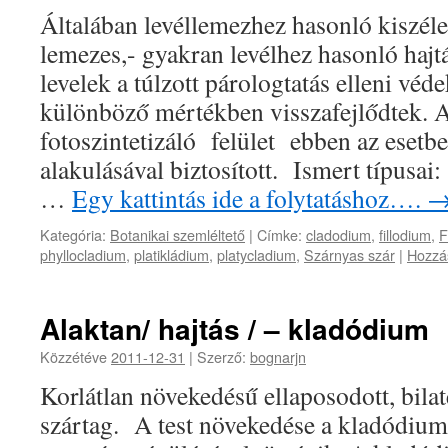
Általában levéllemezhez hasonló kiszéles
lemezes,- gyakran levélhez hasonló hajt
levelek a túlzott párologtatás elleni vé
különböző mértékben visszafejlődtek. 
fotoszintetizáló felület ebben az esetbe
alakulásával biztosított. Ismert típu
…
Egy kattintás ide a folytatáshoz….
Kategória:
Botanikai szemléltető
|
Címke:
cladodium
,
fillodium
,
F
phyllocladium
,
platikládium
,
platycladium
,
Szárnyas szár
|
Hozzá
Alaktan/ hajtás / – kladódium
Közzétéve
2011-12-31
|
Szerző:
bognarjn
Korlátlan növekedésű ellaposodott, bilat
szártag. A test növekedése a kladódiu