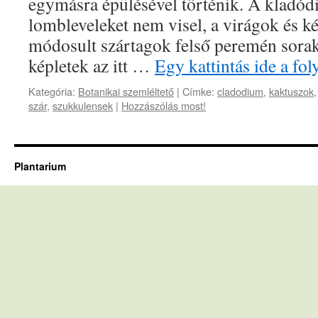
egymásra épülésével történik. A kladód
lombleveleket nem visel, a virágok és k
módosult szártagok felső peremén sora
képletek az itt …
Egy kattintás ide a fo
Kategória:
Botanikai szemléltető
|
Címke:
cladodium
,
kaktuszok
szár
,
szukkulensek
|
Hozzászólás most!
Plantarium