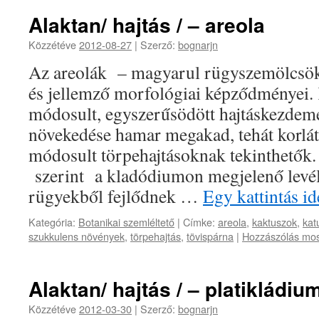
Alaktan/ hajtás / – areola
Közzétéve
2012-08-27
|
Szerző:
bognarjn
Az areolák – magyarul rügyszemölcsök
és jellemző morfológiai képződményei.
módosult, egyszerűsödött hajtáskezdem
növekedése hamar megakad, tehát korlá
módosult törpehajtásoknak tekinthetők.
szerint a kladódiumon megjelenő levél
rügyekből fejlődnek …
Egy kattintás i
Kategória:
Botanikai szemléltető
|
Címke:
areola
,
kaktuszok
,
kat
szukkulens növények
,
törpehajtás
,
tövispárna
|
Hozzászólás mos
Alaktan/ hajtás / – platikládiu
Közzétéve
2012-03-30
|
Szerző:
bognarjn