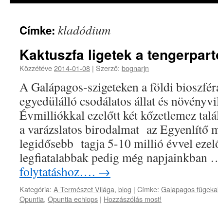
kladódium
Címke:
Kaktuszfa ligetek a tengerpar
Közzétéve
2014-01-08
|
Szerző:
bognarjn
A Galápagos-szigeteken a földi bioszfér
egyedülálló csodálatos állat és növényvi
Évmilliókkal ezelőtt két kőzetlemez talá
a varázslatos birodalmat az Egyenlítő 
legidősebb tagja 5-10 millió évvel ezelő
legfiatalabbak pedig még napjainkban
folytatáshoz….
→
Kategória:
A Természet Világa
,
blog
|
Címke:
Galapagos fügeka
Opuntia
,
Opuntia echiops
|
Hozzászólás most!