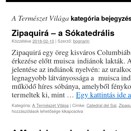
A Természet Világa
kategória bejegyzés
Zipaquirá – a Sókatedrális
Közzétéve
2018-02-10
|
Szerző:
bognarjn
Zipaquirá egy öreg kisváros Columbiáb
érkezése előtt muisca indiánok lakták. 
jelentése az indiánok nyelvén: az uralk
legnagyobb látványossága a muisca indi
működő híres sóbánya, amelyből fényko
termeltek ki, mint …
Egy kattintás ide 
Kategória:
A Természet Világa
|
Címke:
Catedral del Sal
,
Zipaqu
hozzászólások lehetősége kikapcsolva