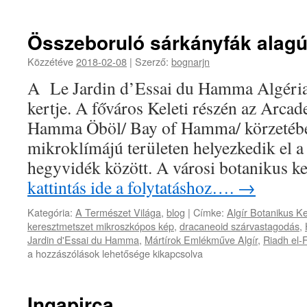
Összeboruló sárkányfák alagú
Közzétéve
2018-02-08
|
Szerző:
bognarjn
A Le Jardin d’Essai du Hamma Algéria
kertje. A főváros Keleti részén az Arca
Hamma Öböl/ Bay of Hamma/ körzetében
mikroklímájú területen helyezkedik el a
hegyvidék között. A városi botanikus
kattintás ide a folytatáshoz….
→
Kategória:
A Természet Világa
,
blog
|
Címke:
Algír Botanikus Ke
keresztmetszet mikroszkópos kép
,
dracaneoid szárvastagodás
,
Jardin d'Essai du Hamma
,
Mártírok Emlékműve Algír
,
Riadh el-F
Összeboruló
a hozzászólások lehetősége kikapcsolva
sárkányfák
alagútja
bejegyzéshez
Ingapirca