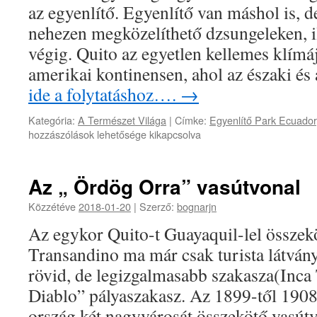
az egyenlítő. Egyenlítő van máshol is, d
nehezen megközelíthető dzsungeleken, i
végig. Quito az egyetlen kellemes klímá
amerikai kontinensen, ahol az északi és
ide a folytatáshoz….
→
Kategória:
A Természet Világa
|
Címke:
Egyenlítő Park Ecuador
hozzászólások lehetősége kikapcsolva
Az „ Ördög Orra” vasútvonal
Közzétéve
2018-01-20
|
Szerző:
bognarjn
Az egykor Quito-t Guayaquil-lel összekö
Transandino ma már csak turista látvá
rövid, de legizgalmasabb szakasza(Inca 
Diablo” pályaszakasz. Az 1899-től 1908-
ország két nagyvárosát összekötő vasútv