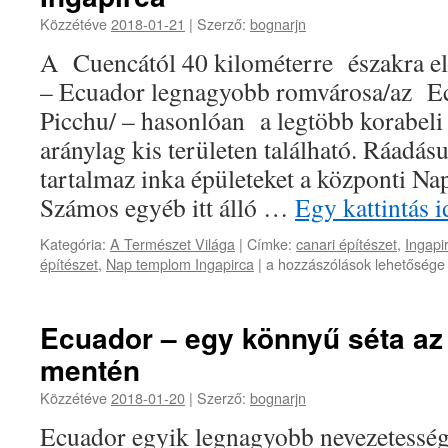
Közzétéve
2018-01-21
|
Szerző:
bognarjn
A Cuencától 40 kilométerre északra e
– Ecuador legnagyobb romvárosa/az E
Picchu/ – hasonlóan a legtöbb korabel
aránylag kis területen található. Ráadá
tartalmaz inka épületeket a központi N
Számos egyéb itt álló …
Egy kattintás 
Kategória:
A Természet Világa
|
Címke:
canari építészet
,
Ingapi
Ingapirca
építészet
,
Nap templom Ingapirca
|
a hozzászólások lehetősége 
bejegyzéshez
Ecuador – egy könnyű séta az
mentén
Közzétéve
2018-01-20
|
Szerző:
bognarjn
Ecuador egyik legnagyobb nevezetesség