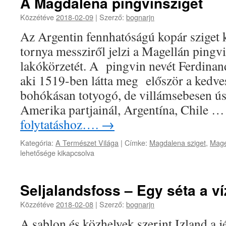
A Magdalena pingvinsziget
Közzétéve
2018-02-09
|
Szerző:
bognarjn
Az Argentin fennhatóságú kopár sziget k
tornya messziről jelzi a Magellán pingv
lakókörzetét. A pingvin nevét Ferdinan
aki 1519-ben látta meg először a kedve
bohókásan totyogó, de villámsebesen ú
Amerika partjainál, Argentína, Chile 
folytatáshoz….
→
Kategória:
A Természet Világa
|
Címke:
Magdalena sziget
,
Mage
lehetősége kikapcsolva
Seljalandsfoss – Egy séta a v
Közzétéve
2018-02-08
|
Szerző:
bognarjn
A sablon és közhelyek szerint Izland a jé