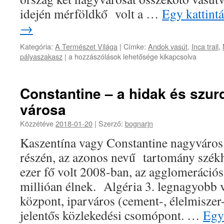
idején mérföldkő volt a …
Egy kattintá
→
Kategória:
A Természet Világa
|
Címke:
Andok vasút
,
Inca trail
,
Az
pályaszakasz
|
a hozzászólások lehetősége kikapcsolva
„
Ördög
Orra”
Constantine – a hidak és szu
vasútvonal
városa
bejegyzéshez
Közzétéve
2018-01-20
|
Szerző:
bognarjn
Kaszentína vagy Constantine nagyváros 
részén, az azonos nevű tartomány szék
ezer fő volt 2008-ban, az agglomerációs
millióan élnek. Algéria 3. legnagyobb 
központ, iparváros (cement-, élelmiszer-,
jelentős közlekedési csomópont. …
Egy 