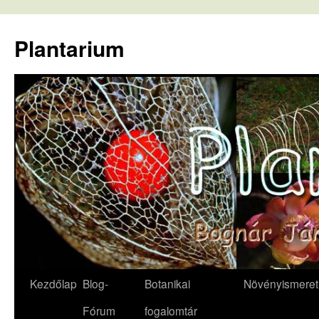
Kilépés
a
Plantarium
tartalomba
Kezdőlap
Blog-
Botanikai
Növényismeret
Fórum
fogalomtár