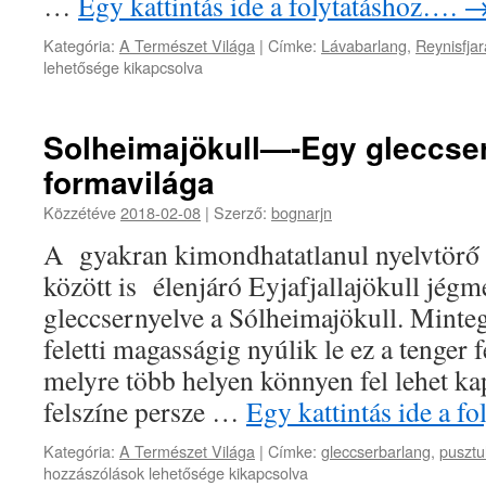
…
Egy kattintás ide a folytatáshoz….
Kategória:
A Természet Világa
|
Címke:
Lávabarlang
,
Reynisfjar
lehetősége kikapcsolva
Solheimajökull—-Egy gleccser
formavilága
Közzétéve
2018-02-08
|
Szerző:
bognarjn
A gyakran kimondhatatlanul nyelvtörő 
között is élenjáró Eyjafjallajökull jég­m
gleccsernyelve a Sólheimajökull. Minte
feletti magasságig nyúlik le ez a tenger 
melyre több helyen könnyen fel lehet ka
felszíne persze …
Egy kattintás ide a f
Kategória:
A Természet Világa
|
Címke:
gleccserbarlang
,
pusztu
hozzászólások lehetősége kikapcsolva