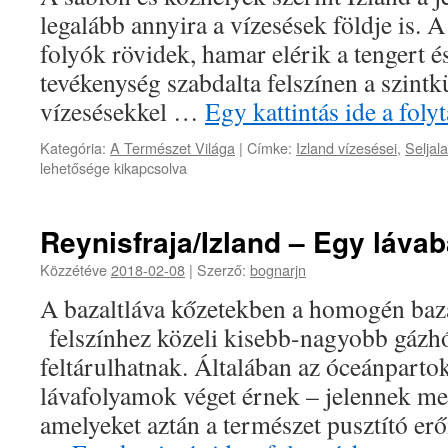
legalább annyira a vízesések földje is. 
folyók rövidek, hamar elérik a tengert é
tevékenység szabdalta felszínen a szint
vízesésekkel …
Egy kattintás ide a fol
Kategória:
A Természet Világa
|
Címke:
Izland vízesései
,
Seljal
lehetősége kikapcsolva
Reynisfraja/Izland – Egy lávab
Közzétéve
2018-02-08
|
Szerző:
bognarjn
A bazaltláva kőzetekben a homogén bazal
felszínhez közeli kisebb-nagyobb gázh
feltárulhatnak. Általában az óceánparto
lávafolyamok véget érnek – jelennek me
amelyeket aztán a természet pusztító erő