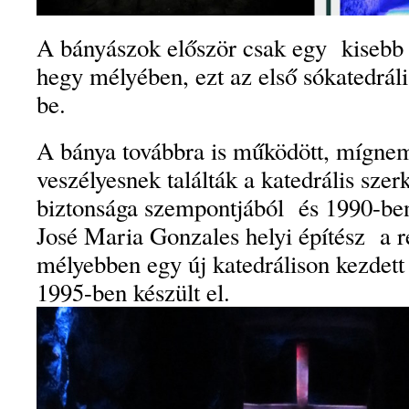
A bányászok először csak egy kisebb s
hegy mélyében, ezt az első sókatedráli
be.
A bánya továbbra is működött, mígne
veszélyesnek találták a katedrális szer
biztonsága szempontjából és 1990-be
José Maria Gonzales helyi építész a ré
mélyebben egy új katedrálison kezdett
1995-ben készült el.