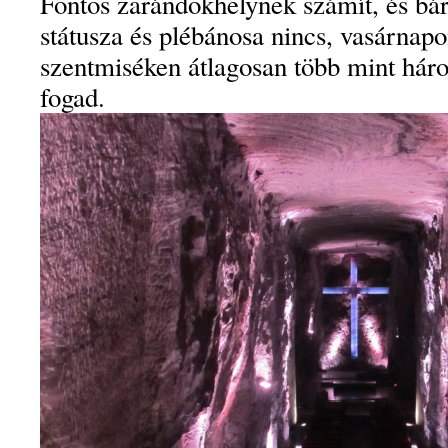
Fontos zarándokhelynek számít, és bár
státusza és plébánosa nincs, vasárnapon
szentmiséken átlagosan több mint háro
fogad.