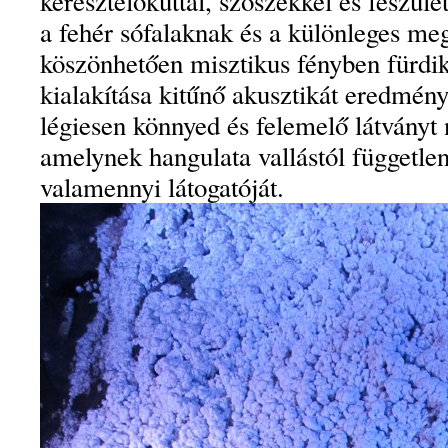
keresztelőkúttal, szószékkel és feszület
a fehér sófalaknak és a különleges me
köszönhetően misztikus fényben fürdik
kialakítása kitűnő akusztikát eredmény
légiesen könnyed és felemelő látványt 
amelynek hangulata vallástól függetle
valamennyi látogatóját.