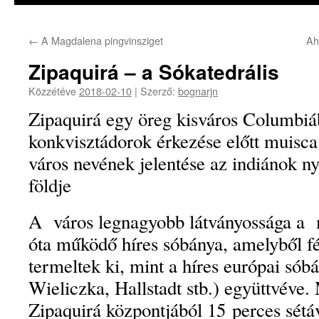
←
A Magdalena pingvinsziget
Ah
Zipaquirá – a Sókatedrális
Közzétéve
2018-02-10
|
Szerző:
bognarjn
Zipaquirá egy öreg kisváros Columbiá
konkvisztádorok érkezése előtt muisca
város nevének jelentése az indiánok ny
földje
A város legnagyobb látványossága a 
óta működő híres sóbánya, amelyből f
termeltek ki, mint a híres európai sób
Wieliczka, Hallstadt stb.) együttvéve
Zipaquirá központjából 15 perces sétá