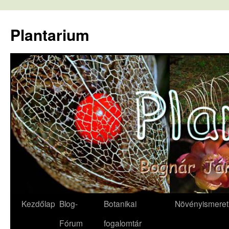
Kilépés
a
Plantarium
tartalomba
Kezdőlap
Blog-
Botanikai
Növényismeret
Fórum
fogalomtár