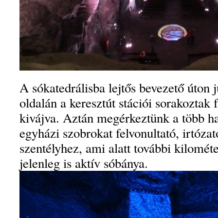
A sókatedrálisba lejtős bevezető úton 
oldalán a keresztút stációi sorakoztak
kivájva. Aztán megérkeztünk a több haj
egyházi szobrokat felvonultató, irtóz
szentélyhez, ami alatt további kilomét
jelenleg is aktív sóbánya.