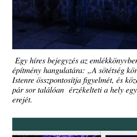
Egy híres bejegyzés az emlékkönyvbe
építmény hangulatára: „A sötétség körü
Istenre összpontosítja figyelmét, és kö
pár sor találóan érzékelteti a hely egy
erejét.