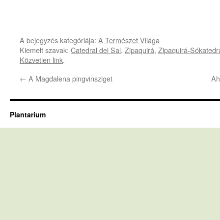
A bejegyzés kategóriája:
A Természet Világa
Kiemelt szavak:
Catedral del Sal
,
Zipaquirá
,
Zipaquirá-Sókatedrá
Közvetlen link
.
←
A Magdalena pingvinsziget
Ah
Plantarium