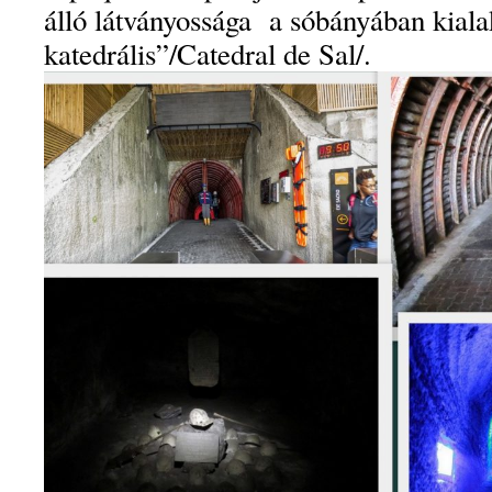
álló látványossága a sóbányában kialak
katedrális”/Catedral de Sal/.