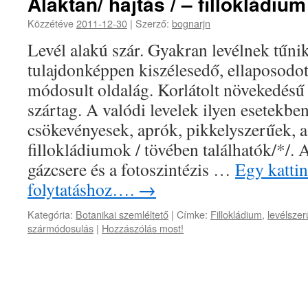
Alaktan/ hajtás / – fillokládium
Közzétéve
2011-12-30
|
Szerző:
bognarjn
Levél alakú szár. Gyakran levélnek tűni
tulajdonképpen kiszélesedő, ellaposodott
módosult oldalág. Korlátolt növekedésű 
szártag. A valódi levelek ilyen esetekben
csökevényesek, aprók, pikkelyszerűek, a
fillokládiumok / tövében találhatók/*/. A
gázcsere és a fotoszintézis …
Egy kattin
folytatáshoz….
→
Kategória:
Botanikai szemléltető
|
Címke:
Fillokládium
,
levélszer
szármódosulás
|
Hozzászólás most!