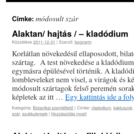
módosult szár
Címke:
Alaktan/ hajtás / – kladódium
Közzétéve
2011-12-31
|
Szerző:
bognarjn
Korlátlan növekedésű ellaposodott, bilat
szártag. A test növekedése a kladódiu
egymásra épülésével történik. A kladód
lombleveleket nem visel, a virágok és k
módosult szártagok felső peremén sora
képletek az itt …
Egy kattintás ide a fo
Kategória:
Botanikai szemléltető
|
Címke:
cladodium
,
kaktuszok
szár
,
szukkulensek
|
Hozzászólás most!