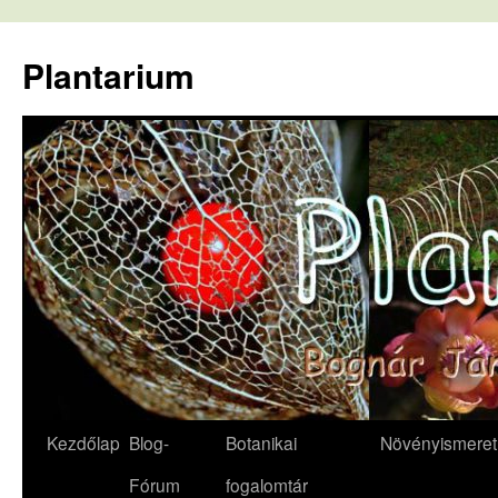
Kilépés
a
Plantarium
tartalomba
Kezdőlap
Blog-
Botanikai
Növényismeret
Fórum
fogalomtár