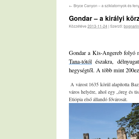
←
Bryce Canyon – a sziklatornyok és feny
Gondar – a királyi kör
Közzétéve
2013-11-24
|
Szerző:
bognarjn
Gondar a Kis-Angereb folyó m
Tana-tótól
északra, délnyuga
hegységtől. A több mint 200eze
A várost 1635 körül alapította Bazil
város helyére, ahol egy „öreg és tis
Etiópia első állandó fővárosát.