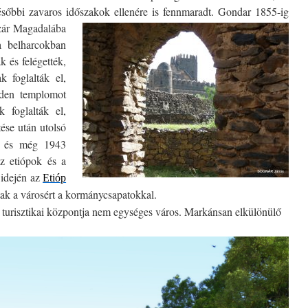
sőbbi zavaros időszakok ellenére is fennmaradt.
Gondar 1855-ig
szár Magadalába
a belharcokban
k és felégették,
 foglalták el,
nden templomot
k foglalták el,
ése után utolsó
ki, és még 1943
az etiópok és a
idején az
Etióp
tak a városért a kormánycsapatokkal.
 turisztikai központja nem egységes város. Markánsan elkülönülő