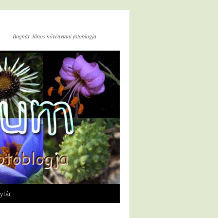
Bognár János növénytani fotoblogja
ytár