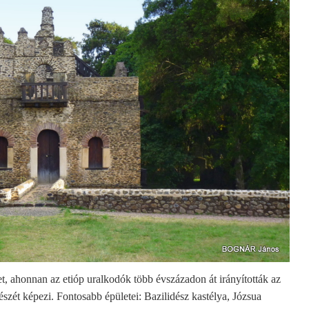
t, ahonnan az etióp uralkodók több évszázadon át irányították az
észét képezi. Fontosabb épületei: Bazilidész kastélya, Józsua