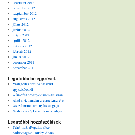
december 2012
november 2012
szeptember 2012
augusztus 2012
július 2012
június 2012
május 2012
április 2012
március 2012
február 2012
január 2012
december 2011
november 2011
Legutóbbi bejegyzések
Vastagodás típusok fásszárú
egyszikűeknél
A halofita növények sókiválasztása
Ahol a víz minden cseppje kincset ér
Összeboruló sárkányfák alagútja
Guilin – a kúpkarsztok mesevilága
Legutóbbi hozzászólások
Fehér nyár (Populus alba)
barkavirágzat - Buday Ádám