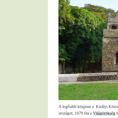
A legősibb központ a
Királyi Körze
országot, 1979 óta a
Világörökség
r