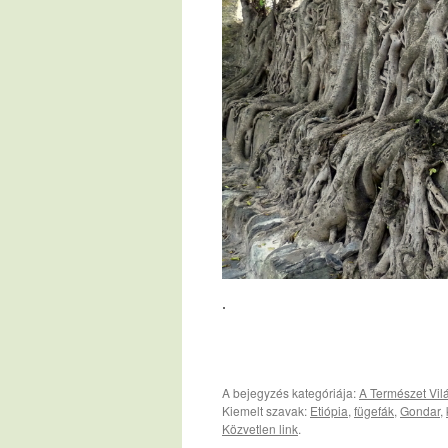
.
A bejegyzés kategóriája:
A Természet Vil
Kiemelt szavak:
Etiópia
,
fügefák
,
Gondar
,
Közvetlen link
.