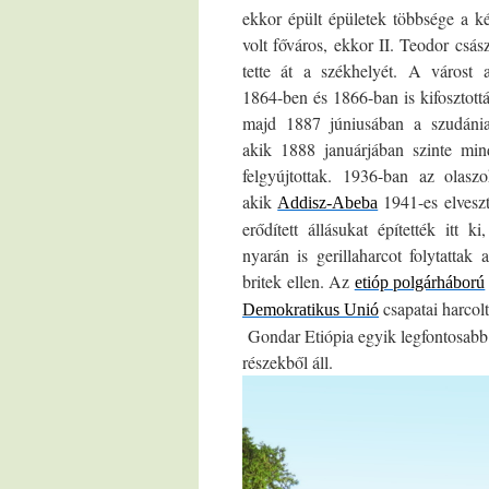
ekkor épült épületek többsége a ké
volt főváros, ekkor II. Teodor csá
tette át a székhelyét. A várost 
1864-ben és 1866-ban is kifosztottá
majd 1887 júniusában a szudániak
akik 1888 januárjában szinte mi
felgyújtottak. 1936-ban az olaszo
akik
1941-es elveszt
Addisz-Abeba
erődített állásukat építették itt 
nyarán is gerillaharcot folytattak 
britek ellen. Az
etióp polgárháború
csapatai harcol
Demokratikus Unió
Gondar Etiópia egyik legfontosabb
részekből áll.