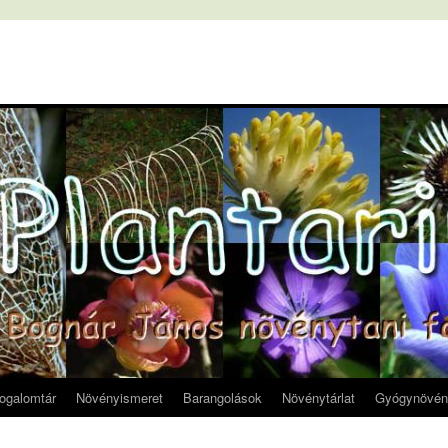
fogalomtár
Növényismeret
Barangolások
Növénytárlat
Gyógynövén