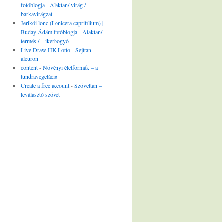
fotóblogja
-
Alaktan/ virág / –
barkavirágzat
Jerikói lonc (Lonicera caprifilium) |
Buday Ádám fotóblogja
-
Alaktan/
termés / – ikerbogyó
Live Draw HK Lotto
-
Sejttan –
aleuron
content
-
Növényi életformák – a
tundravegetáció
Create a free account
-
Szövettan –
leválasztó szövet