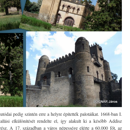
 utódai pedig szintén erre a helyre építették palotáikat. 1668-ban I.
allási elkülönítését rendelte el, így alakult ki a később Addisz
ész. A 17. században a város népessége elérte a 60.000 főt, az