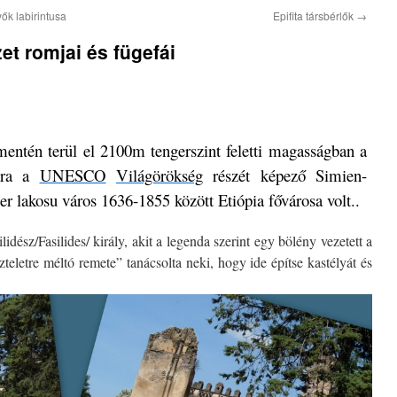
ők labirintusa
Epifita társbérlők
→
zet romjai és fügefái
entén terül el 2100m tengerszint feletti magasságban a
tra a
UNESCO
Világörökség
részét képező Simien-
r lakosu város 1636-1855 között Etiópia fővárosa volt..
idész/Fasilides/ király, akit a legenda szerint egy bölény vezetett a
zteletre méltó remete” tanácsolta neki, hogy ide építse kastélyát és