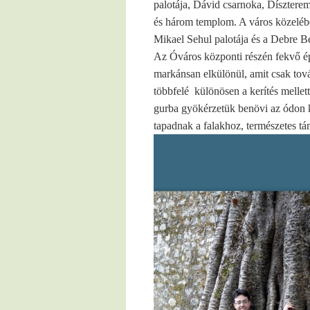
palotája, Dávid csarnoka, Díszterem
és három templom. A város közelében
Mikael Sehul palotája és a Debre B
Az Óváros központi részén fekvő é
markánsan elkülönül, amit csak tová
többfelé
különösen a kerítés melle
gurba gyökérzetük benövi az ódon k
tapadnak a falakhoz, természetes tá