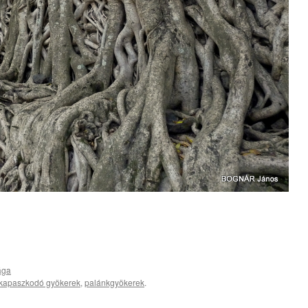
ága
kapaszkodó gyökerek
,
palánkgyökerek
.