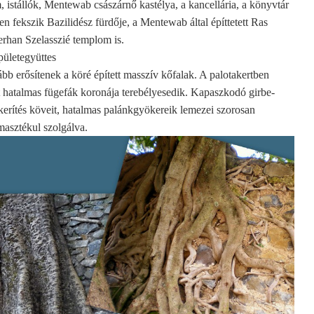
, istállók, Mentewab császárnő kastélya, a kancellária, a könyvtár
 fekszik Bazilidész fürdője, a Mentewab által építtetett Ras
erhan Szelasszié templom is.
pületegyüttes
bb erősítenek a köré épített masszív kőfalak. A palotakertben
tt hatalmas fügefák koronája terebélyesedik. Kapaszkodó girbe-
erítés köveit, hatalmas palánkgyökereik lemezei szorosan
masztékul szolgálva.