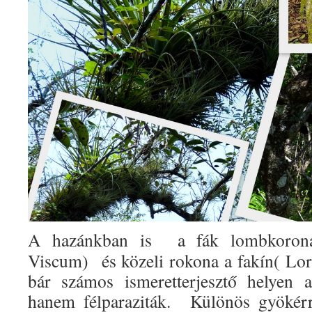
A hazánkban is
a fák lombkoron
Viscum)
és közeli rokona a fakín( Lo
bár számos ismeretterjesztő helyen a
hanem félparaziták.
Különös gyökérr