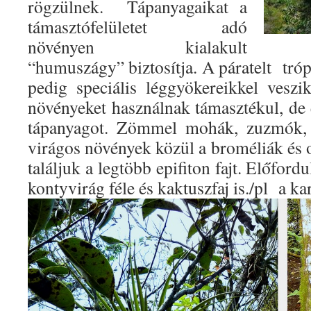
rögzülnek.
Tápanyagaikat a
támasztófelületet adó
növényen kialakult
“humuszágy” biztosítja. A páratelt tróp
pedig speciális léggyökereikkel veszi
növényeket használnak támasztékul, de
tápanyagot. Zömmel mohák, zuzmók,
virágos növények közül a broméliák és 
találjuk a legtöbb epifiton fajt. Előfor
kontyvirág féle és kaktuszfaj is./pl a ka