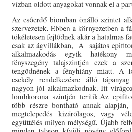
vízban oldott anyagokat vonnak el a part
Az esőerdő biomban önálló szintet al
szervezetek. Ebben a környezetben a fá
tökéletesen fejlődnek akár a hatalmas fa
csak az ágvillákban,
A sajátos epifito
alkalmazkodás egyik hatékony 
fényszegény talajszintjén ezek a sz
tengődnének a fényhiány miatt. A 
csekély rendelkezésre álló tápanya
nagyon jól alkalmazkodnak. Itt virágo
lombkorona szintjén terítik.Az epifit
több részre bontható annak alapján
megtelepedés kizárólagos, vagy vél
együttélés milyen mélységű. Újabb felf
minden talajon kívüli növény előford