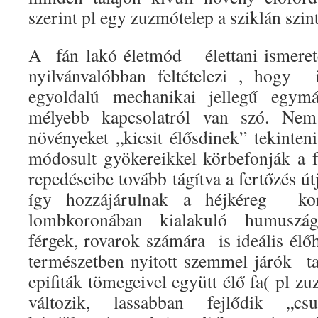
szerint pl egy zuzmótelep a sziklán szint
A
fán lakó életmód
élettani ismere
nyilvánvalóbban feltételezi , hogy
egyoldalú mechanikai jellegű egymá
mélyebb kapcsolatról van szó. Nem
növényeket „kicsit élősdinek” tekinten
módosult gyökereikkel körbefonják a f
repedéseibe tovább tágítva a fertőzés út
így hozzájárulnak a héjkéreg
ko
lombkoronában kialakuló humuszá
férgek, rovarok számára
is ideális él
természetben nyitott szemmel járók
t
epifiták tömegeivel együtt élő fa( pl 
változik, lassabban fejlődik „cs