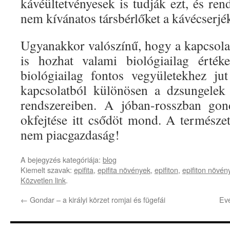
kávéültetvényesek is tudják ezt, és rend
nem kívánatos társbérlőket a kávécserjé
Ugyanakkor valószínű, hogy a kapcsola
is hozhat valami biológiailag érték
biológiailag fontos vegyületekhez ju
kapcsolatból különösen a dzsungelek 
rendszereiben. A jóban-rosszban go
okfejtése itt csődöt mond. A termész
nem piacgazdaság!
A bejegyzés kategóriája:
blog
Kiemelt szavak:
epifita
,
epifita növények
,
epifiton
,
epifiton növén
Közvetlen link
.
←
Gondar – a királyi körzet romjai és fügefái
Eve