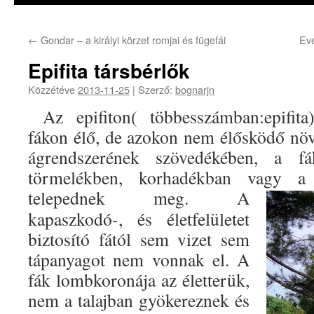
←
Gondar – a királyi körzet romjai és fügefái
Eve
Epifita társbérlők
Közzétéve
2013-11-25
|
Szerző:
bognarjn
Az epifiton( többesszámban:epifita
fákon élő, de azokon nem élősködő növ
ágrendszerének szövedékében, a fá
törmelékben, korhadékban vagy a
telepednek meg.
A
kapaszkodó-, és életfelületet
biztosító fától sem vizet sem
tápanyagot nem vonnak el. A
fák lombkoronája az életterük,
nem a talajban gyökereznek és