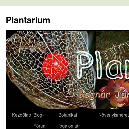
Kilépés
a
Plantarium
tartalomba
Kezdőlap
Blog-
Botanikai
Növényismeret
Fórum
fogalomtár