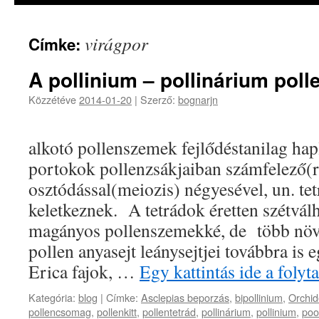
virágpor
Címke:
A pollinium – pollinárium pol
Közzétéve
2014-01-20
|
Szerző:
bognarjn
A virág
alkotó pollenszemek fejlődéstanilag ha
portokok pollenzsákjaiban számfelező(
osztódással(meiozis) négyesével, un. tet
keletkeznek. A tetrádok éretten szétvál
magányos pollenszemekké, de több nö
pollen anyasejt leánysejtjei továbbra is
Erica fajok, …
Egy kattintás ide a foly
Kategória:
blog
|
Címke:
Asclepias beporzás
,
bipollinium
,
Orchid
pollencsomag
,
pollenkitt
,
pollentetrád
,
pollinárium
,
pollinium
,
poo