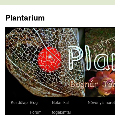
Kilépés
a
Plantarium
tartalomba
Kezdőlap
Blog-
Botanikai
Növényismeret
Fórum
fogalomtár