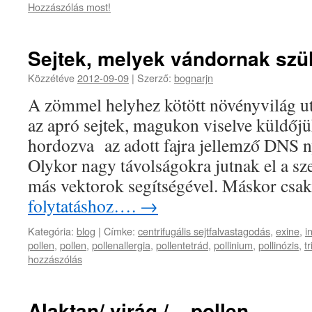
Hozzászólás most!
Sejtek, melyek vándornak szü
Közzétéve
2012-09-09
|
Szerző:
bognarjn
A zömmel helyhez kötött növényvilág u
az apró sejtek, magukon viselve küldőjük
hordozva az adott fajra jellemző DNS ny
Olykor nagy távolságokra jutnak el a sz
más vektorok segítségével. Máskor cs
folytatáshoz….
→
Kategória:
blog
|
Címke:
centrifugális sejtfalvastagodás
,
exine
,
i
pollen
,
pollen
,
pollenallergia
,
pollentetrád
,
pollinium
,
pollinózis
,
t
hozzászólás
Alaktan/ virág / – pollen