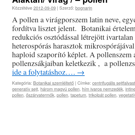
Közzétéve
2012-09-09
|
Szerző:
bognarjn
A pollen a virágporszem latin neve, eg
fordítva lisztet jelent. Botanikai értele
redukciós osztódással létrejött ivartalan
heterospórás harasztok mikrospórájáva
haploid szaporító képlet. A pollenszem
pollenzsákjaiban keletkezik , a pollen
ide a folytatáshoz….
→
Kategória:
Botanikai szemléltető
|
Címke:
centrifugális sejtfalva
generatív sejt
,
három magvú pollen
,
hím ivaros nemzedék
,
intin
pollen
,
őszárvatermők
,
pollen
,
tapetum
,
trikolpát pollen
,
vegetatív