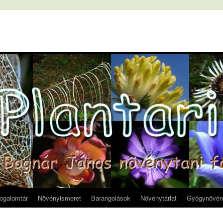
fogalomtár
Növényismeret
Barangolások
Növénytárlat
Gyógynövén