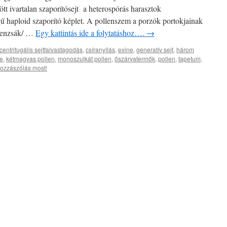
jött ivartalan szaporítósejt a heterospórás harasztok
ű haploid szaporító képlet. A pollenszem a porzók portokjainak
llenzsák/ …
Egy kattintás ide a folytatáshoz….
→
centrifugális sejtfalvastagodás
,
csíranyílás
,
exine
,
generatív sejt
,
három
ne
,
kétmagvas pollen
,
monoszulkát pollen
,
őszárvatermők
,
pollen
,
tapetum
,
ozzászólás most!