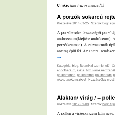
hím ivaros nemzedék
Címke:
A porzók sokarcú rejt
Közzétéve
2014-03-25
|
Szerző:
bognarjn
A porzólevelek összességét porzót
androeceum(kiejtése andrőceum). A 
porzó(sztamen). A zárvatermők tipik
antera) épül fel. Az antera rendszer
→
Kategória:
blog
,
Botanikai szemléltető
|
C
endothecium
,
exine
,
hím ivaros nemzedé
pollenmonád
,
pollentetrád
,
pollimárium
,
p
réteg
,
tapétumszövet
|
Hozzászólás most!
Alaktan/ virág / – poll
Közzétéve
2012-09-09
|
Szerző:
bognarjn
A pollen a virágporszem latin neve,