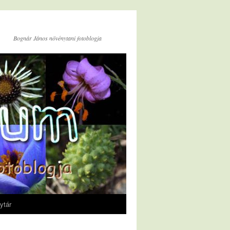
Bognár János növénytani fotoblogja
ytár