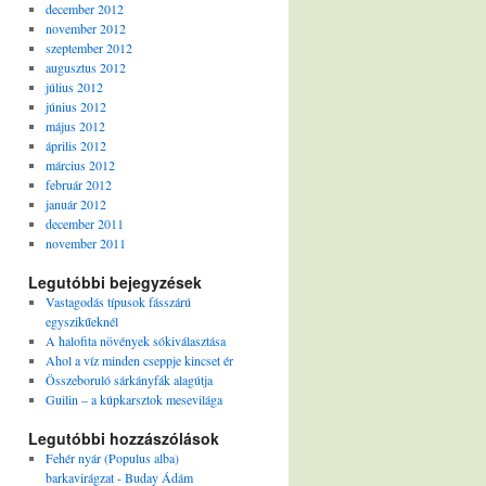
december 2012
november 2012
szeptember 2012
augusztus 2012
július 2012
június 2012
május 2012
április 2012
március 2012
február 2012
január 2012
december 2011
november 2011
Legutóbbi bejegyzések
Vastagodás típusok fásszárú
egyszikűeknél
A halofita növények sókiválasztása
Ahol a víz minden cseppje kincset ér
Összeboruló sárkányfák alagútja
Guilin – a kúpkarsztok mesevilága
Legutóbbi hozzászólások
Fehér nyár (Populus alba)
barkavirágzat - Buday Ádám