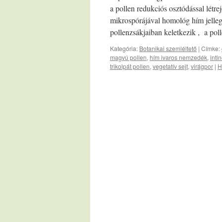
a pollen redukciós osztódással létre
mikrospórájával homológ hím jelleg
pollenzsákjaiban keletkezik , a po
Kategória:
Botanikai szemléltető
|
Címke:
magvú pollen
,
hím ivaros nemzedék
,
inti
trikolpát pollen
,
vegetatív sejt
,
virágpor
|
H