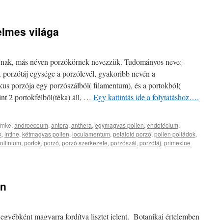
elmes világa
ájnak, más néven porzókörnek nevezzük. Tudományos neve:
porzótáj egysége a porzólevél, gyakoribb nevén a
us porzója egy porzószálból( filamentum), és a portokból(
int 2 portokfélből(téka) áll, …
Egy kattintás ide a folytatáshoz….
ímke:
androeceum
,
antera
,
anthera
,
egymagvas pollen
,
endotécium
,
k
,
intine
,
kétmagvas pollen
,
loculamentum
,
petaloid porzó
,
pollen poliádok
,
ollinium
,
portok
,
porzó
,
porzó szerkezete
,
porzószál
,
porzótáj
,
primexine
en
 egyébként magyarra fordítva lisztet jelent. Botanikai értelemben