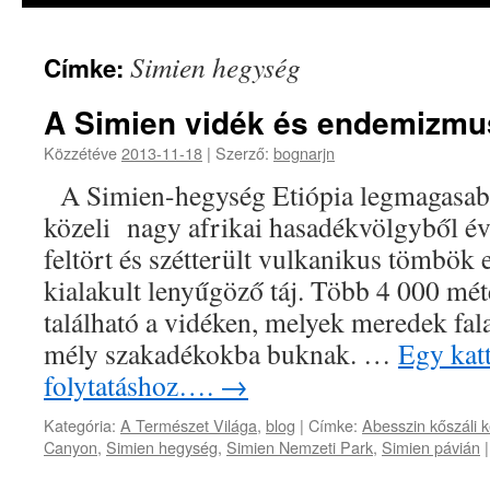
Simien hegység
Címke:
A Simien vidék és endemizmu
Közzétéve
2013-11-18
|
Szerző:
bognarjn
A Simien-hegység Etiópia legmagasab
közeli nagy afrikai hasadékvölgyből évm
feltört és szétterült vulkanikus tömbök 
kialakult lenyűgöző táj. Több 4 000 méte
található a vidéken, melyek meredek fal
mély szakadékokba buknak. …
Egy katt
folytatáshoz….
→
Kategória:
A Természet Világa
,
blog
|
Címke:
Abesszin kőszáli 
Canyon
,
Simien hegység
,
Simien Nemzeti Park
,
Simien pávián
|