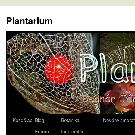
Kilépés
a
Plantarium
tartalomba
Kezdőlap
Blog-
Botanikai
Növényismeret
Fórum
fogalomtár