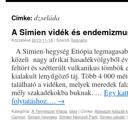
dzseláda
Címke:
A Simien vidék és endemizmu
Közzétéve
2013-11-18
|
Szerző:
bognarjn
A Simien-hegység Etiópia legmagasab
közeli nagy afrikai hasadékvölgyből évm
feltört és szétterült vulkanikus tömbök 
kialakult lenyűgöző táj. Több 4 000 méte
található a vidéken, melyek meredek fal
mély szakadékokba buknak. …
Egy katt
folytatáshoz….
→
Kategória:
A Természet Világa
,
blog
|
Címke:
Abesszin kőszáli 
Canyon
,
Simien hegység
,
Simien Nemzeti Park
,
Simien pávián
|