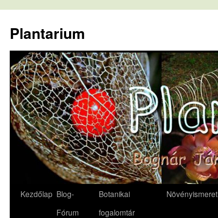
Kilépés
a
Plantarium
tartalomba
Kezdőlap
Blog-
Botanikai
Növényismeret
Fórum
fogalomtár