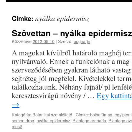
nyálka epidermisz
Címke:
Szövettan – nyálka epidermisz
Közzétéve
2012-05-10
|
Szerző:
bognarjn
A magokat kívülről határoló maghéj ter
nyilvánvaló. Ennek a funkciónak a mag 
szerveződésében gyakran látható vastag 
sejtréteg jól megfelel. Kivételekkel termé
találkozhatunk. Néhány fajnál/ pl lenfélé
keresztesvirágú növény / …
Egy kattint
→
Kategória:
Botanikai szemléltető
|
Címke:
bolhafűmag
,
egyiptomi
semen drog
,
nyálka epidermisz
,
Plantago arenaria
,
Plantago ov
most!