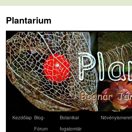
Kilépés
a
Plantarium
tartalomba
Kezdőlap
Blog-
Botanikai
Növényismeret
Fórum
fogalomtár