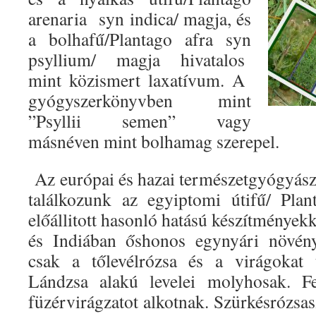
arenaria syn indica/ magja, és
a bolhafű/Plantago afra syn
psyllium/ magja hivatalos
mint közismert laxatívum. A
gyógyszerkönyvben mint
”Psyllii semen” vagy
másnéven mint bolhamag szerepel.
Az európai és hazai természetgyógyás
találkozunk az egyiptomi útifű/ Pla
előállitott hasonló hatású készítménye
és Indiában őshonos egynyári növény
csak a tőlevélrózsa és a virágokat 
Lándzsa alakú levelei molyhosak. Fe
füzérvirágzatot alkotnak. Szürkésrózsas