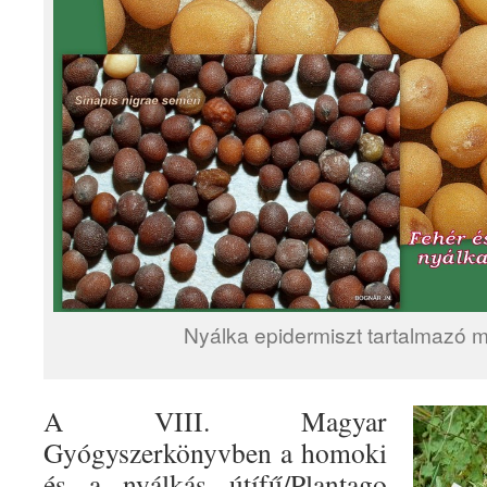
Nyálka epidermiszt tartalmazó
A VIII. Magyar
Gyógyszerkönyvben a homoki
és a nyálkás útífű/Plantago