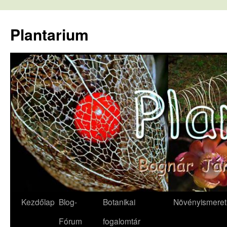
Kilépés
a
Plantarium
tartalomba
Kezdőlap
Blog-
Botanikai
Növényismeret
Fórum
fogalomtár