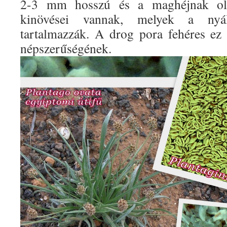
2-3 mm hosszú és a maghéjnak olda
kinövései vannak, melyek a nyál
tartalmazzák. A drog pora fehéres ez
népszerűségének.