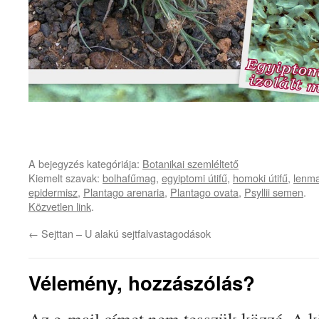
A bejegyzés kategóriája:
Botanikai szemléltető
Kiemelt szavak:
bolhafűmag
,
egyiptomi útifű
,
homoki útifű
,
lenm
epidermisz
,
Plantago arenaria
,
Plantago ovata
,
Psyllii semen
.
Közvetlen link
.
←
Sejttan – U alakú sejtfalvastagodások
Vélemény, hozzászólás?
Az e-mail címet nem tesszük közzé.
A k