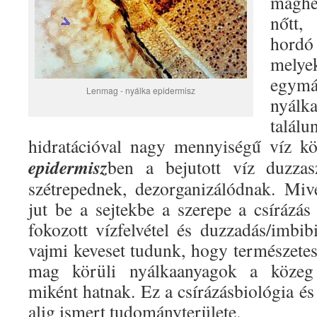
maghéj
nőtt,
hordó
mel
egy
Lenmag - nyálka epidermisz
nyál
tal
hidratációval nagy mennyiségű víz k
epidermisz
ben
a bejutott víz duzzas
szétrepednek, dezorganizálódnak. Mi
jut be a sejtekbe a szerepe a csírázás
fokozott vízfelvétel és duzzadás/imbibi
vajmi keveset tudunk, hogy természete
mag körüli nyálkaanyagok a közeg 
miként hatnak. Ez a csírázásbiológia és
alig ismert tudományterülete.