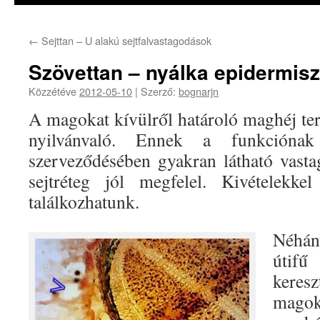
←
Sejttan – U alakú sejtfalvastagodások
Szövettan – nyálka epidermisz
Közzétéve
2012-05-10
|
Szerző:
bognarjn
A magokat kívülről határoló maghéj te
nyilvánvaló. Ennek a funkcióna
szerveződésében gyakran látható vasta
sejtréteg jól megfelel. Kivételekkel
találkozhatunk.
Néhán
útif
keres
mago