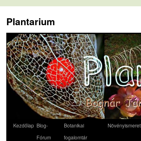
Kilépés
a
Plantarium
tartalomba
Kezdőlap
Blog-
Botanikai
Növényismeret
Fórum
fogalomtár