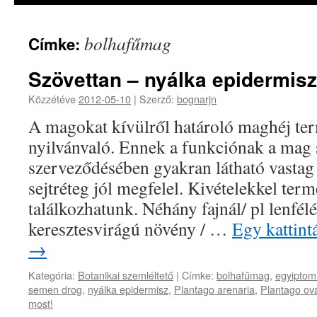
bolhafűmag
Címke:
Szövettan – nyálka epidermisz
Közzétéve
2012-05-10
|
Szerző:
bognarjn
A magokat kívülről határoló maghéj ter
nyilvánvaló. Ennek a funkciónak a mag 
szerveződésében gyakran látható vastag 
sejtréteg jól megfelel. Kivételekkel termé
találkozhatunk. Néhány fajnál/ pl lenfélé
keresztesvirágú növény / …
Egy kattint
→
Kategória:
Botanikai szemléltető
|
Címke:
bolhafűmag
,
egyiptomi
semen drog
,
nyálka epidermisz
,
Plantago arenaria
,
Plantago ov
most!