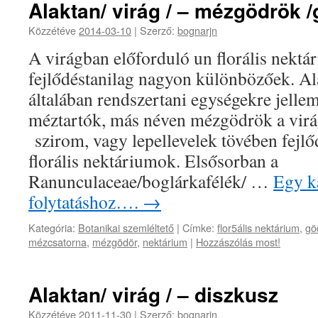
Alaktan/ virág / – mézgödrök 
Közzétéve
2014-03-10
|
Szerző:
bognarjn
A virágban előforduló un florális nektá
fejlődéstanilag nagyon különbözőek. Al
általában rendszertani egységekre jelle
méztartók, más néven mézgödrök a virág
szirom, vagy lepellevelek tövében fejl
florális nektáriumok. Elsősorban a
Ranunculaceae/boglárkafélék/ …
Egy ka
folytatáshoz….
→
Kategória:
Botanikai szemléltető
|
Címke:
flor5ális nektárium
,
gö
mézcsatorna
,
mézgödör
,
nektárium
|
Hozzászólás most!
Alaktan/ virág / – diszkusz
Közzétéve
2011-11-30
|
Szerző:
bognarjn