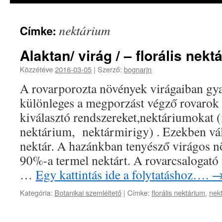
nektárium
Címke:
Alaktan/ virág / – florális nek
Közzétéve
2016-03-05
|
Szerző:
bognarjn
A rovarporozta növények virágaiban gya
különleges a megporzást végző rovarok 
kiválasztó rendszereket,nektáriumokat (
nektárium, nektármirigy) . Ezekben vál
nektár. A hazánkban tenyésző virágos 
90%-a termel nektárt. A rovarcsalogató
…
Egy kattintás ide a folytatáshoz….
Kategória:
Botanikai szemléltető
|
Címke:
florális nektárium
,
nek