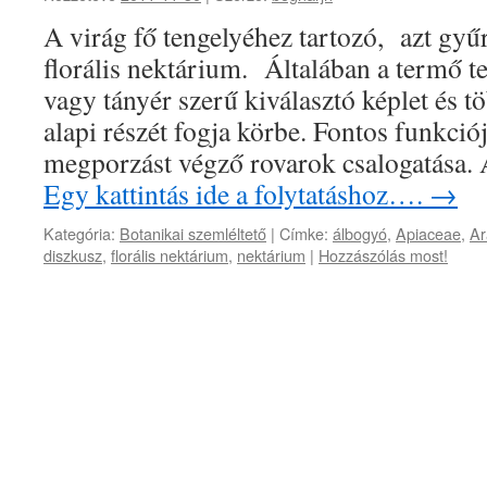
A virág fő tengelyéhez tartozó, azt gy
florális nektárium. Általában a termő te
vagy tányér szerű kiválasztó képlet és t
alapi részét fogja körbe. Fontos funkció
megporzást végző rovarok csalogatása. 
Egy kattintás ide a folytatáshoz….
→
Kategória:
Botanikai szemléltető
|
Címke:
álbogyó
,
Apiaceae
,
Ar
diszkusz
,
florális nektárium
,
nektárium
|
Hozzászólás most!