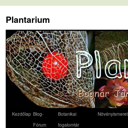
Kilépés
a
Plantarium
tartalomba
Kezdőlap
Blog-
Botanikai
Növényismeret
Fórum
fogalomtár