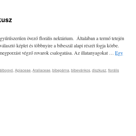
zkusz
 gyűrűszerűen övező florális nektárium. Általában a termő tetején
választó képlet és többnyire a bibeszál alapi részét fogja körbe.
 megporzást végző rovarok csalogatása. Az illatanyagokat …
Egy
álbogyó
,
Apiaceae
,
Araliaceae
,
bibepárna
,
bibevánkos
,
diszkusz
,
florális