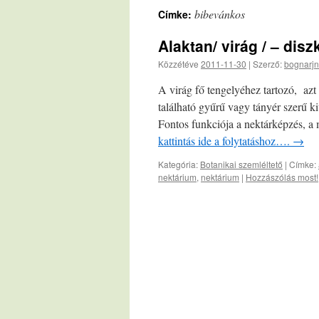
bibevánkos
Címke:
Alaktan/ virág / – dis
Közzétéve
2011-11-30
|
Szerző:
bognarjn
A virág fő tengelyéhez tartozó, azt
található gyűrű vagy tányér szerű ki
Fontos funkciója a nektárképzés, a
kattintás ide a folytatáshoz….
→
Kategória:
Botanikai szemléltető
|
Címke:
nektárium
,
nektárium
|
Hozzászólás most!