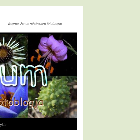
Bognár János növénytani fotoblogja
ytár