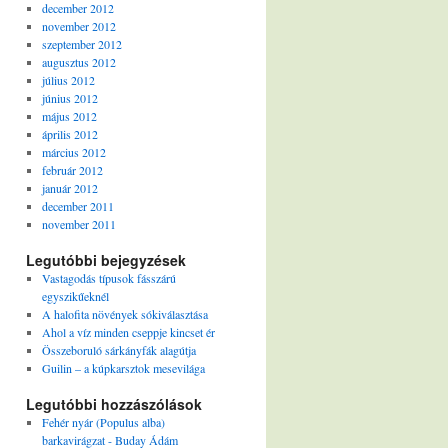
december 2012
november 2012
szeptember 2012
augusztus 2012
július 2012
június 2012
május 2012
április 2012
március 2012
február 2012
január 2012
december 2011
november 2011
Legutóbbi bejegyzések
Vastagodás típusok fásszárú
egyszikűeknél
A halofita növények sókiválasztása
Ahol a víz minden cseppje kincset ér
Összeboruló sárkányfák alagútja
Guilin – a kúpkarsztok mesevilága
Legutóbbi hozzászólások
Fehér nyár (Populus alba)
barkavirágzat - Buday Ádám