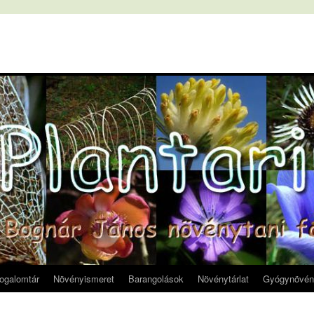
fogalomtár
Növényismeret
Barangolások
Növénytárlat
Gyógynövén