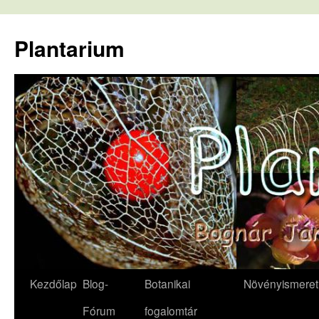
Kilépés
a
Plantarium
tartalomba
Kezdőlap
Blog-
Botanikai
Növényismeret
Fórum
fogalomtár