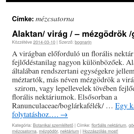
mézcsatorna
Címke:
Alaktan/ virág / – mézgödrök 
Közzétéve
2014-03-10
|
Szerző:
bognarjn
A virágban előforduló un florális nektá
fejlődéstanilag nagyon különbözőek. Al
általában rendszertani egységekre jelle
méztartók, más néven mézgödrök a virág
szirom, vagy lepellevelek tövében fejl
florális nektáriumok. Elsősorban a
Ranunculaceae/boglárkafélék/ …
Egy ka
folytatáshoz….
→
Kategória:
Botanikai szemléltető
|
Címke:
flor5ális nektárium
,
gö
mézcsatorna
,
mézgödör
,
nektárium
|
Hozzászólás most!