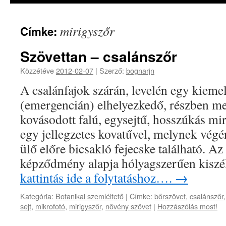
mirigyszőr
Címke:
Szövettan – csalánszőr
Közzétéve
2012-02-07
|
Szerző:
bognarjn
A csalánfajok szárán, levelén egy kiem
(emergencián) elhelyezkedő, részben me
kovásodott falú, egysejtű, hosszúkás mi
egy jellegzetes kovatűvel, melynek vég
ülő előre bicsakló fejecske található. Az
képződmény alapja hólyagszerűen kisz
kattintás ide a folytatáshoz….
→
Kategória:
Botanikai szemléltető
|
Címke:
bőrszövet
,
csalánszőr
sejt
,
mikrofotó
,
mirigyszőr
,
növény szövet
|
Hozzászólás most!