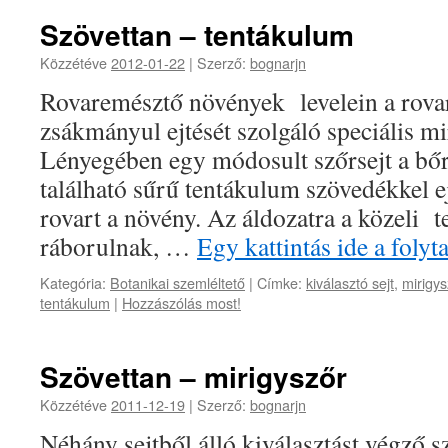
Szövettan – tentákulum
Közzétéve
2012-01-22
|
Szerző:
bognarjn
Rovaremésztő növények levelein a rovar
zsákmányul ejtését szolgáló speciális m
Lényegében egy módosult szőrsejt a bőr
található sűrű tentákulum szövedékkel 
rovart a növény. Az áldozatra a közeli
ráborulnak, …
Egy kattintás ide a foly
Kategória:
Botanikai szemléltető
|
Címke:
kiválasztó sejt
,
mirigys
tentákulum
|
Hozzászólás most!
Szövettan – mirigyszőr
Közzétéve
2011-12-19
|
Szerző:
bognarjn
Néhány sejtből álló kiválasztást végző 