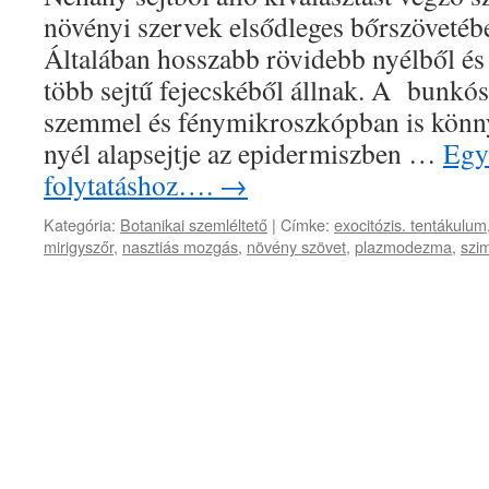
növényi szervek elsődleges bőrszövetéb
Általában hosszabb rövidebb nyélből és 
több sejtű fejecskéből állnak. A bunkós 
szemmel és fénymikroszkópban is könny
nyél alapsejtje az epidermiszben …
Egy 
folytatáshoz….
→
Kategória:
Botanikai szemléltető
|
Címke:
exocitózis. tentákulum
mirigyszőr
,
nasztiás mozgás
,
növény szövet
,
plazmodezma
,
szim