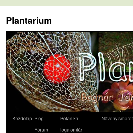
Kilépés
a
Plantarium
tartalomba
Kezdőlap
Blog-
Botanikai
Növényismeret
Fórum
fogalomtár