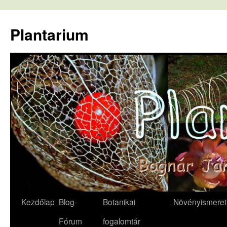
Kilépés
a
Plantarium
tartalomba
Kezdőlap
Blog-
Botanikai
Növényismeret
Fórum
fogalomtár