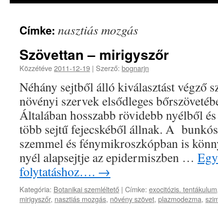
nasztiás mozgás
Címke:
Szövettan – mirigyszőr
Közzétéve
2011-12-19
|
Szerző:
bognarjn
Néhány sejtből álló kiválasztást végző 
növényi szervek elsődleges bőrszövetéb
Általában hosszabb rövidebb nyélből és 
több sejtű fejecskéből állnak. A bunkós 
szemmel és fénymikroszkópban is könny
nyél alapsejtje az epidermiszben …
Egy 
folytatáshoz….
→
Kategória:
Botanikai szemléltető
|
Címke:
exocitózis. tentákulum
mirigyszőr
,
nasztiás mozgás
,
növény szövet
,
plazmodezma
,
szim