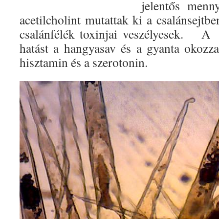
jelentős menn
acetilcholint mutattak ki a csalánsejtb
csalánfélék toxinjai veszélyesek. A 
hatást a hangyasav és a gyanta okozza
hisztamin és a szerotonin.