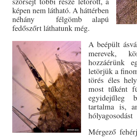
szőrsejt többi része letörött, a
képen nem látható. A háttérben
néhány félgömb alapú
fedőszőrt láthatunk még.
A beépült ásvá
merevek, k
hozzáérünk eg
letörjük a fino
törés éles hel
most tűként f
egyidejűleg 
tartalma is, a
hólyagosodást 
Mérgező fehérj