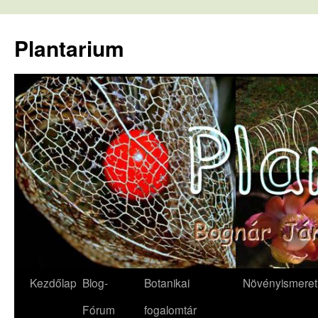
Kilépés
a
Plantarium
tartalomba
Kezdőlap
Blog-
Botanikai
Növényismeret
Fórum
fogalomtár