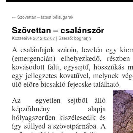
←
Szövettan – fatest bélsugarak
Szövettan – csalánszőr
Közzétéve
2012-02-07
|
Szerző:
bognarjn
A csalánfajok szárán, levelén egy ki
(emergencián) elhelyezkedő, részben
kovásodott falú, egysejtű, hosszúkás m
egy jellegzetes kovatűvel, melynek v
ülő előre bicsakló fejecske található.
Az egyetlen sejtből álló
képződmény alapja
hólyagszerűen kiszélesedik és
így süllyed a szövetpárnába. A