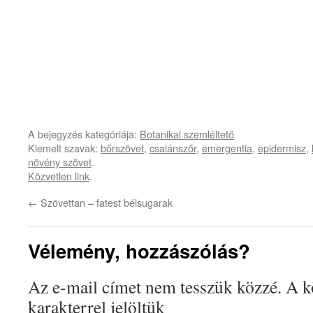
A bejegyzés kategóriája:
Botanikai szemléltető
Kiemelt szavak:
bőrszövet
,
csalánszőr
,
emergentia
,
epidermisz
,
növény szövet
.
Közvetlen link
.
←
Szövettan – fatest bélsugarak
Vélemény, hozzászólás?
Az e-mail címet nem tesszük közzé.
A k
karakterrel jelöltük