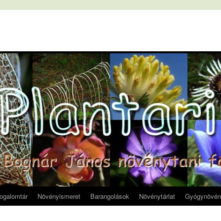
fogalomtár
Növényismeret
Barangolások
Növénytárlat
Gyógynövén