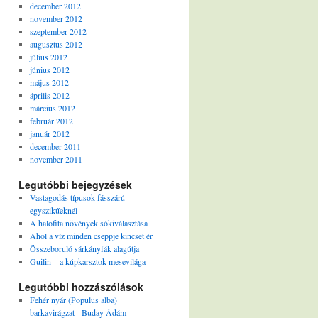
december 2012
november 2012
szeptember 2012
augusztus 2012
július 2012
június 2012
május 2012
április 2012
március 2012
február 2012
január 2012
december 2011
november 2011
Legutóbbi bejegyzések
Vastagodás típusok fásszárú
egyszikűeknél
A halofita növények sókiválasztása
Ahol a víz minden cseppje kincset ér
Összeboruló sárkányfák alagútja
Guilin – a kúpkarsztok mesevilága
Legutóbbi hozzászólások
Fehér nyár (Populus alba)
barkavirágzat - Buday Ádám