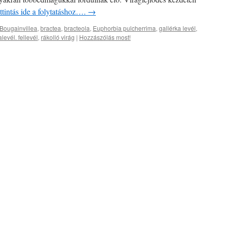
ttintás ide a folytatáshoz….
→
Bougainvillea
,
bractea
,
bracteola
,
Euphorbia pulcherrima
,
gallérka levél
,
levél. fellevél
,
rákolló virág
|
Hozzászólás most!