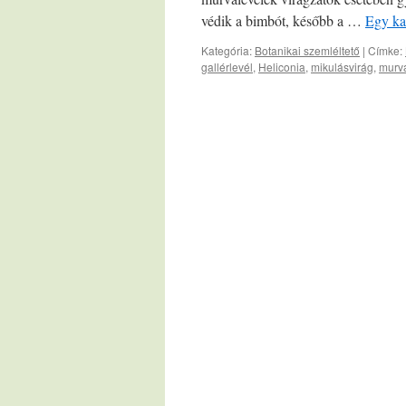
védik a bimbót, később a …
Egy ka
Kategória:
Botanikai szemléltető
|
Címke:
gallérlevél
,
Heliconia
,
mikulásvirág
,
murva