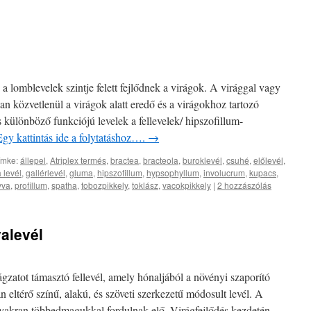
 a lomblevelek szintje felett fejlődnek a virágok. A virággal vagy
ban közvetlenül a virágok alatt eredő és a virágokhoz tartozó
 különböző funkciójú levelek a fellevelek/ hipszofillum-
Egy kattintás ide a folytatáshoz….
→
ímke:
állepel
,
Atriplex termés
,
bractea
,
bracteola
,
buroklevél
,
csuhé
,
előlevél
,
 levél
,
gallérlevél
,
gluma
,
hipszofillum
,
hypsophyllum
,
involucrum
,
kupacs
,
yva
,
profillum
,
spatha
,
tobozpikkely
,
toklász
,
vacokpikkely
|
2 hozzászólás
valevél
gzatot támasztó fellevél, amely hónaljából a növényi szaporító
 eltérő színű, alakú, és szöveti szerkezetű módosult levél. A
yakran többedmagukkal fordulnak elő. Virágfejlődés kezdetén