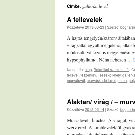
gallérka levél
Címke:
A fellevelek
Közzétéve
2013-03-23
|
Szerző:
bognarjn
A hajtás tengelyén/száron/ általában
virágzattal együtt megjelenő, általá
módosult, változatos megjelenésű és
hypsophyllum/ . Néha nehezen …
Kategória:
blog
,
Botanikai szemléltető
|
C
fellevél
,
fészekörv
,
Fészekpikkely
,
gallérka
murvalevél
,
murváskodó levél
,
palea
,
pel
Alaktan/ virág / – mur
Közzétéve
2012-05-14
|
Szerző:
bognarjn
Murvalevél –bractea A virágot, virá
szerv ered. A lomblevelektől gyakran
murvalevelek virágzatok esetében g