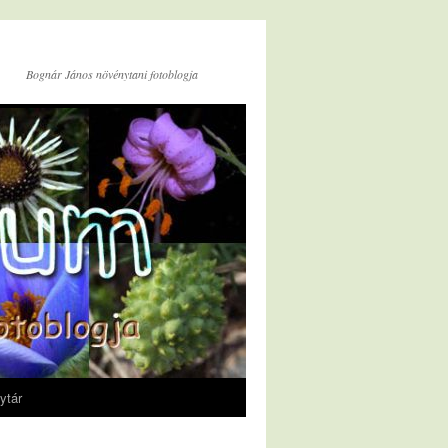
Bognár János növénytani fotoblogja
ytár