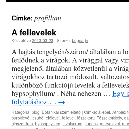
profillum
Címke:
A fellevelek
Közzétéve
2013-03-23
|
Szerző:
bognarjn
A hajtás tengelyén/száron/ általában a lo
fejlődnek a virágok. A virággal vagy vir
megjelenő, általában közvetlenül a virág
virágokhoz tartozó módosult, változato
különböző funkciójú levelek a fellevelek
hypsophyllum/ . Néha nehezen …
Egy k
folytatáshoz….
→
Kategória:
blog
,
Botanikai szemléltető
|
Címke:
állepel
,
Atriplex 
buroklevél
,
csuhé
,
előlevél
,
fellevél
,
fészekörv
,
Fészekpikkely
,
ga
hipszofillum
,
hypsophyllum
,
involucrum
,
kupacs
,
murvalevél
,
mur