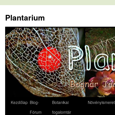
Kilépés
a
Plantarium
tartalomba
Kezdőlap
Blog-
Botanikai
Növényismeret
Fórum
fogalomtár