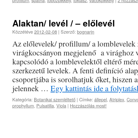
profillum
,
spatha
,
tobozpikkely
,
toklász
,
vacokpikkely
|
2 hozzász
Alaktan/ levél / – előlevél
Közzétéve
2012-02-08
|
Szerző:
bognarjn
Az előlevelek/ profillum/ a lomblevelek z
virágkocsányon megjelenő a virághoz 
kapcsolódó a lomblevelektől eltérő mére
szerkezetű levelek. A fenti definíció alap
csoportjába is sorolhatjuk őket, hiszen 
jelennek …
Egy kattintás ide a folytat
Kategória:
Botanikai szemléltető
|
Címke:
állepel
,
Atriplex
,
Convo
prophyllum
,
Pulsatilla
,
Viola
|
Hozzászólás most!