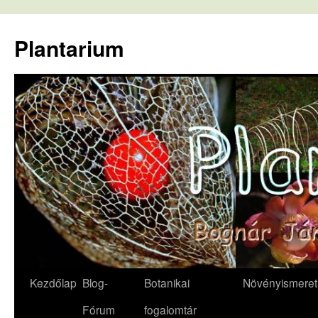
Kilépés
a
Plantarium
tartalomba
Kezdőlap
Blog-
Botanikai
Növényismeret
Fórum
fogalomtár