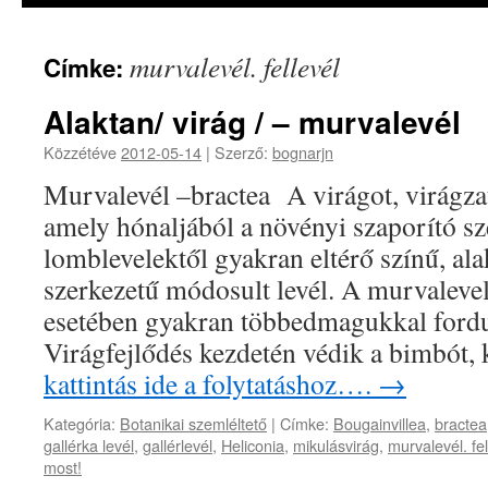
murvalevél. fellevél
Címke:
Alaktan/ virág / – murvalevél
Közzétéve
2012-05-14
|
Szerző:
bognarjn
Murvalevél –bractea A virágot, virágzat
amely hónaljából a növényi szaporító sz
lomblevelektől gyakran eltérő színű, ala
szerkezetű módosult levél. A murvaleve
esetében gyakran többedmagukkal fordu
Virágfejlődés kezdetén védik a bimbót
kattintás ide a folytatáshoz….
→
Kategória:
Botanikai szemléltető
|
Címke:
Bougainvillea
,
bractea
gallérka levél
,
gallérlevél
,
Heliconia
,
mikulásvirág
,
murvalevél. fel
most!