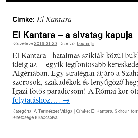
El Kantara
Címke:
El Kantara – a sivatag kapuja
Közzétéve
2018-01-20
|
Szerző:
bognarjn
El Kantara hatalmas sziklák közül b
ideig az egyik legfontosabb keresked
Algériában. Egy stratégiai átjáró a Sza
szorosok, szakadékok és lenyűgöző hegye
Igazi fotós paradicsom! A Római kor ó
folytatáshoz….
→
Kategória:
A Természet Világa
|
Címke:
El Kantara
,
Skhoun forr
lehetősége kikapcsolva