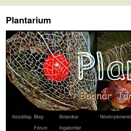
Kilépés
a
Plantarium
tartalomba
Kezdőlap
Blog-
Botanikai
Növényismeret
Fórum
fogalomtár