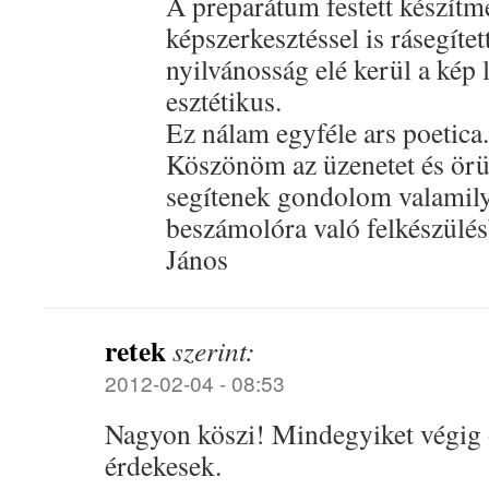
A preparátum festett készítm
képszerkesztéssel is rásegíte
nyilvánosság elé kerül a kép 
esztétikus.
Ez nálam egyféle ars poetica.
Köszönöm az üzenetet és örü
segítenek gondolom valamily
beszámolóra való felkészülés
János
retek
szerint:
2012-02-04 - 08:53
Nagyon köszi! Mindegyiket végig 
érdekesek.