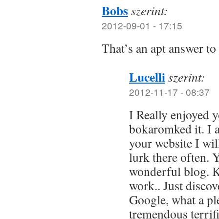
Bobs
szerint:
2012-09-01 - 17:15
That’s an apt answer to
Lucelli
szerint:
2012-11-17 - 08:37
I Really enjoyed y
bokaromked it. I a
your website I wil
lurk there often. 
wonderful blog. 
work.. Just discov
Google, what a pl
tremendous terrif