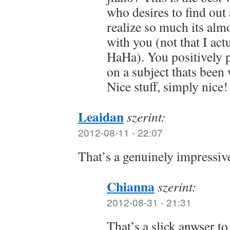
who desires to find out 
realize so much its alm
with you (not that I a
HaHa). You positively 
on a subject thats been 
Nice stuff, simply nice!
Leaidan
szerint:
2012-08-11 - 22:07
That’s a genuinely impressiv
Chianna
szerint:
2012-08-31 - 21:31
That’s a slick anwser t