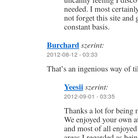
needed. I most certainl
not forget this site and 
constant basis.
Burchard
szerint:
2012-08-12 - 03:33
That’s an ingenious way of ti
Yeesii
szerint:
2012-09-01 - 03:35
Thanks a lot for being m
We enjoyed your own atr
and most of all enjoye
areas I regarded as bei