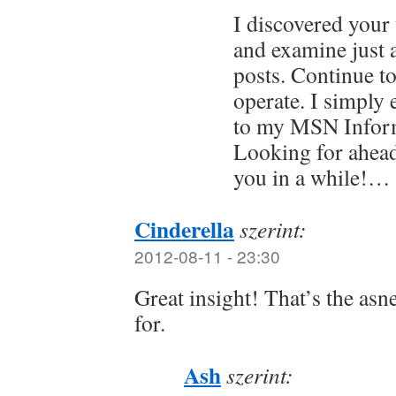
I discovered your
and examine just a
posts. Continue t
operate. I simply
to my MSN Inform
Looking for ahea
you in a while!…
Cinderella
szerint:
2012-08-11 - 23:30
Great insight! That’s the as
for.
Ash
szerint: