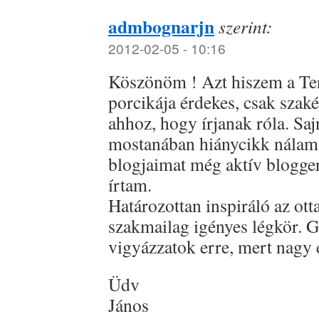
admbognarjn
szerint:
2012-02-05 - 10:16
Köszönöm ! Azt hiszem a T
porcikája érdekes, csak szakér
ahhoz, hogy írjanak róla. Saj
mostanában hiánycikk nálam.
blogjaimat még aktív blogge
írtam.
Határozottan inspiráló az otta
szakmailag igényes légkör. 
vigyázzatok erre, mert nagy 
Üdv
János