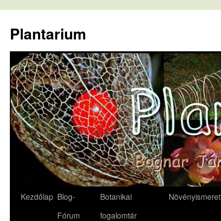
Kilépés
a
Plantarium
tartalomba
Kezdőlap
Blog-
Botanikai
Növényismeret
Fórum
fogalomtár