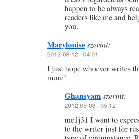
happen to be always rea
readers like me and hel
you.
Marylouise
szerint:
2012-08-12 - 04:01
I just hope whoever writes t
more!
Ghansyam
szerint:
2012-09-03 - 05:12
me1j31 I want to expre
to the writer just for r
type of circumstance. R