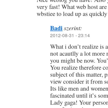
very fast! What web host are
wbstiee to load up as quickly
Badi
szerint:
2012-08-31 - 23:14
What i don’t realize is 
not acautlly a lot more 
you might be now. You’r
You realize therefore c
subject of this matter,
view consider it from s
Its like men and women
fascinated until it’s so
Lady gaga! Your persona