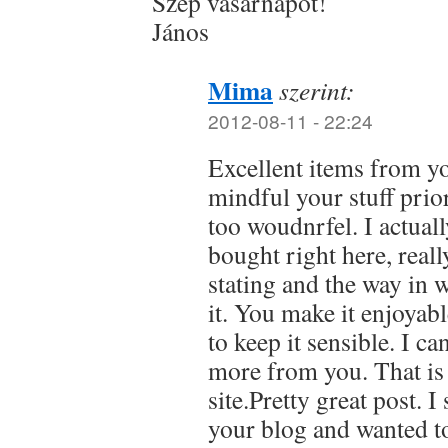
Szép vasárnapot!
János
Mima
szerint:
2012-08-11 - 22:24
Excellent items from yo
mindful your stuff prior
too woudnrfel. I actual
bought right here, reall
stating and the way in 
it. You make it enjoyabl
to keep it sensible. I ca
more from you. That is
site.Pretty great post.
your blog and wanted to