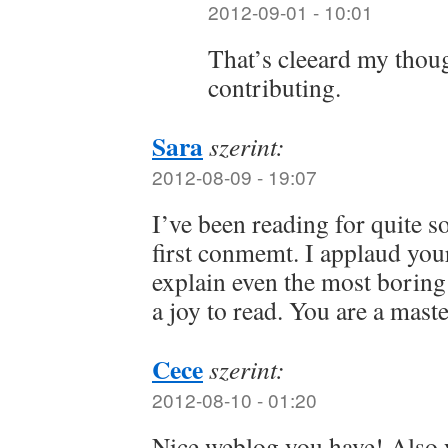
2012-09-01 - 10:01
That’s cleeard my thou
contributing.
Sara
szerint:
2012-08-09 - 19:07
I’ve been reading for quite s
first conmemt. I applaud your 
explain even the most boring
a joy to read. You are a mas
Cece
szerint:
2012-08-10 - 01:20
Nice weblog you have! Also 