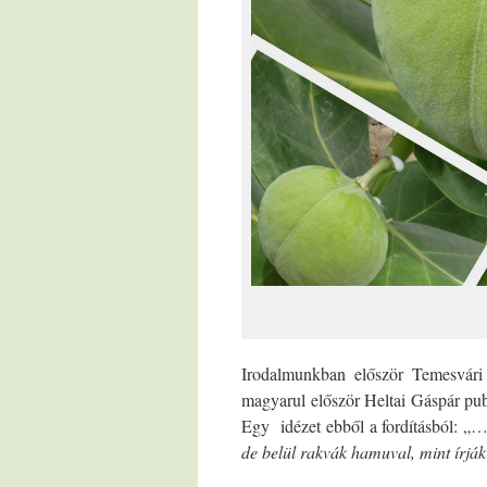
Irodalmunkban először Temesvári P
magyarul először Heltai Gáspár pu
Egy idézet ebből a fordításból: „
de belül rakvák hamuval, mint írják