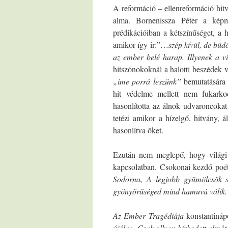
A reformáció – ellenreformáció hit
alma. Bornenissza Péter a képm
prédikációiban a kétszínűséget, a h
amikor így ir:”…
szép kívül, de büdö
az ember belé harap. Illyenek a vi
hitszónokoknál a halotti beszédek 
„ime porrá leszünk”
bemutatására 
hit védelme mellett nem fukarkod
hasonlította az álnok udvaroncoka
tetézi amikor a hízelgő, hitvány, 
hasonlítva őket.
Ezután nem meglepő, hogy világi 
kapcsolatban. Csokonai kezdő poéta
Sodorna, A legjobb gyümölcsök sz
gyönyörűséged mind hamuvá válik.
Az Ember Tragédiája
konstantináp
újólag, Csak ollyan hírhedett almát