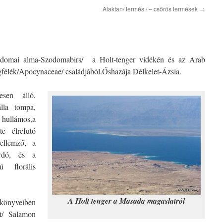
Alaktan/ termés / – csőrös termések
→
odomai alma-Szodomabirs/ a Holt-tenger vidékén és az Arab
gfélék/Apocynaceae/ családjából.Őshazája Délkelet-Ázsia.
esen álló,
álla tompa,
 hullámos,a
te élrefutó
ellemző, a
ordó, és a
 florális
A Holt tenger a Masada magaslatról
önyveiben
at/ Salamon