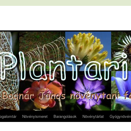
fogalomtár
Növényismeret
Barangolások
Növénytárlat
Gyógynövén