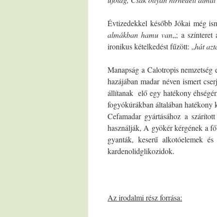
Évtizedekkel később Jókai még ism
almákban hamu van
„; a színteret
ironikus kételkedést fűzött: „
hát az
Manapság a Calotropis nemzetség 
hazájában madar néven ismert cse
állítanak elő egy hatékony éhségér
fogyókúrákban általában hatékony 
Cefamadar gyártásához a szárítot
használják, A gyökér kérgének a fő
gyanták, keserű alkotóelemek és 
kardenolidglikozidok.
Az irodalmi rész forrása: