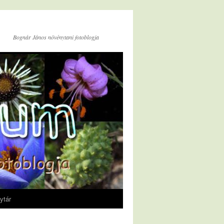
Bognár János növénytani fotoblogja
ytár