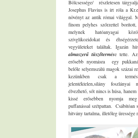
Bölcsessége/ részletesen tárgyal
Josephus Flavius is írt róla a Kr
növényt az antik római világgal. 
fínom pelyhes szőrzettel boríto
melynek hatóanyagai közöt
szívglikozidokat és éhségérzet
vegyületeket találtak. Igazán hí
almaszerű tüszőtermés
e tette. A
erősebb nyomásra egy pukkanáss
belőle selyemszálú magok százai re
kezünkben csak a termésf
jelentéktelen,silány foszlányai
élvezhető, sőt nincs is húsa, hanem 
kissé erősebben nyomja me
puffanással szétpattan. Csábítóan s
hitvány tartalma, illetőleg üressége 