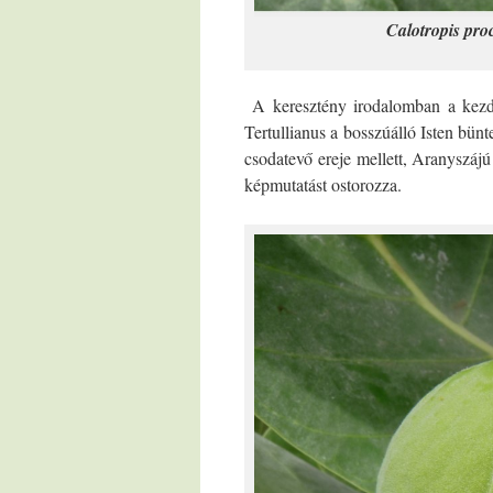
Calotropis pro
A keresztény irodalomban a kezdet
Tertullianus a bosszúálló Isten bünt
csodatevő ereje mellett, Aranyszájú
képmutatást ostorozza.