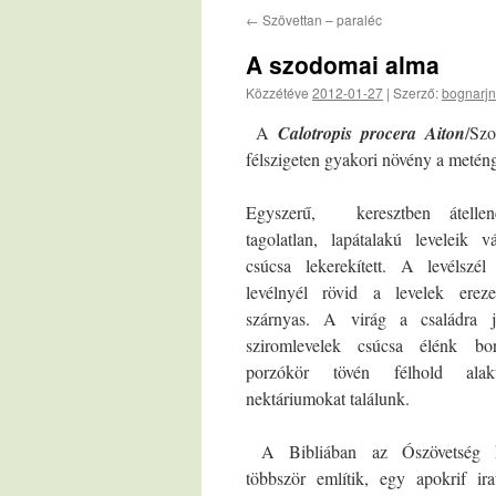
←
Szövettan – paraléc
A szodomai alma
Közzétéve
2012-01-27
|
Szerző:
bognarjn
A
Calotropis procera Aiton
/Sz
félszigeten gyakori növény a metén
Egyszerű, keresztben átellen
tagolatlan, lapátalakú leveleik v
csúcsa lekerekített. A levélszél
levélnyél rövid a levelek ereze
szárnyas. A virág a családra j
sziromlevelek csúcsa élénk b
porzókör tövén félhold alakú
nektáriumokat találunk.
A Bibliában az Ószövetség k
többször említik, egy apokrif ir