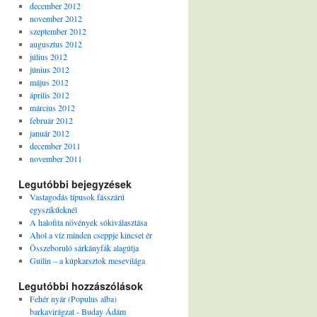
december 2012
november 2012
szeptember 2012
augusztus 2012
július 2012
június 2012
május 2012
április 2012
március 2012
február 2012
január 2012
december 2011
november 2011
Legutóbbi bejegyzések
Vastagodás típusok fásszárú
egyszikűeknél
A halofita növények sókiválasztása
Ahol a víz minden cseppje kincset ér
Összeboruló sárkányfák alagútja
Guilin – a kúpkarsztok mesevilága
Legutóbbi hozzászólások
Fehér nyár (Populus alba)
barkavirágzat - Buday Ádám