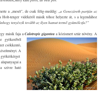
erte a „mesét”, de csak félig-meddig: „
a Genezáreth
partján az
 a Holt-tenger vidékéről másik tóhoz helyezte át, s a legendához
tánhogy tenyészik tovább az ilyen hamut termő gyümölcsfa?”
egy másik faja a
Calotropis gigantea
a közismert sztár növény. A
rje gyökeréből
zet csökkentö,
készítményt. A
t gyökérkérget
 alapanyagai a
a szívre ható