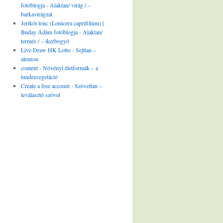
fotóblogja
-
Alaktan/ virág / –
barkavirágzat
Jerikói lonc (Lonicera caprifilium) |
Buday Ádám fotóblogja
-
Alaktan/
termés / – ikerbogyó
Live Draw HK Lotto
-
Sejttan –
aleuron
content
-
Növényi életformák – a
tundravegetáció
Create a free account
-
Szövettan –
leválasztó szövet