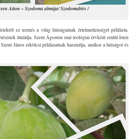
cera Aiton – Szodoma almája/ Szodomabirs /
ektől ez termés a világ hiúságainak értelmetlenségét példázta.
etésének titulálja. Szent Ágoston már teológiai érvként említi Isten
 Szent János erkölcsi példázatnak használja, amikor a hiúságot és