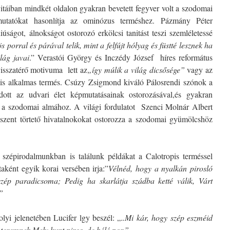
vitáiban mindkét oldalon gyakran bevetett fegyver volt a szodomai
utatókat hasonlítja az ominózus terméshez. Pázmány Péter
iúságot, álnokságot ostorozó erkölcsi tanitást teszi szemléletessé
s porral és párával telik, mint a felfújt hólyag és füstté lesznek ha
lág javai
.” Verastói György és Inczédy József híres református
visszatérő motivuma lett az
„így múlik a világ dicsősége”
vagy az
is alkalmas termés. Csúzy Zsigmond kiváló Pálosrendi szónok a
ott az udvari élet képmutatásainak ostorozásával,és gyakran
t a szodomai almához. A világi fordulatot Szenci Molnár Albert
álszent törtető hivatalnokokat ostorozza a szodomai gyümölcshöz
szépirodalmunkban is találunk példákat a Calotropis terméssel
ként egyik korai versében irja:”
Vélnéd, hogy a nyalkán pirosló
ép paradicsoma; Pedig ha skarlátja szádba ketté válik, Várt
”
olyi jelenetében Lucifer lgy beszél: „.
.Mi kár, hogy szép eszméid
 teremnek,Mely kunt piros, de bélé por.”