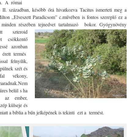
ja. A római
.e II. században, később őrá hivatkozva Tacitus ismerteti meg a
Milton „Elveszett Paradicsom” c.művében is fontos szereplő ez a
tt, minden részében tejnedvet tartalmazó bokor.
Gyógynövény
t szteroid
et csökkentő
ressé azonban
z érett termés
al felnyílik,
pülnek szét és
al vékony,
 maradnak.Nem
üres belül s ha
g az ember,
zép külseje és
miatt a biblia a bűn jelképének is tekinti ezt a termést.