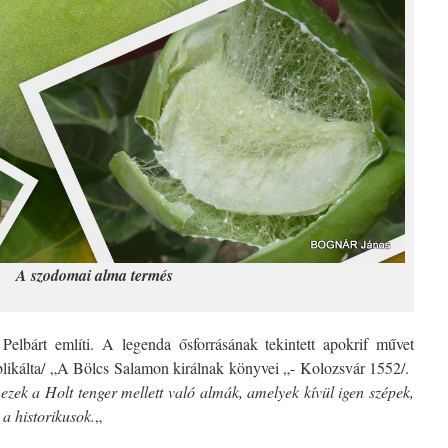
A szodomai alma termés
elbárt említi. A legenda ősforrásának tekintett apokrif művet
blikálta/ „A Bölcs Salamon királnak könyvei „- Kolozsvár 1552/.
…
ezek a Holt tenger mellett való almák, amelyek kívül igen szépek,
 a historikusok.
„