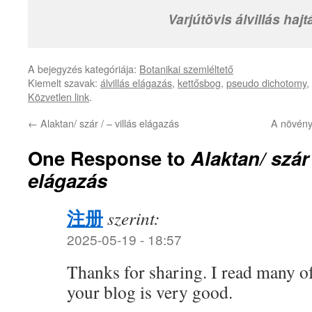
Varjútövis álvillás hajt
A bejegyzés kategóriája:
Botanikai szemléltető
Kiemelt szavak:
álvillás elágazás
,
kettősbog
,
pseudo dichotomy
,
Közvetlen link
.
←
Alaktan/ szár / – villás elágazás
A növényi
One Response to
Alaktan/ szár 
elágazás
注册
szerint:
2025-05-19 - 18:57
Thanks for sharing. I read many of
your blog is very good.