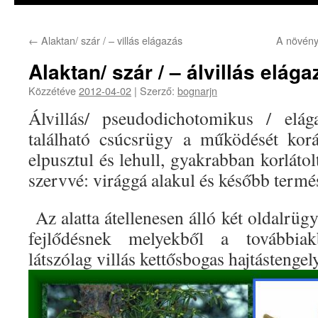
←
Alaktan/ szár / – villás elágazás
A növényi
Alaktan/ szár / – álvillás elága
Közzétéve
2012-04-02
|
Szerző:
bognarjn
Álvillás/ pseudodichotomikus / elág
található csúcsrügy a működését korá
elpusztul és lehull, gyakrabban korláto
szervvé: virággá alakul és később termés
Az alatta átellenesen álló két oldalrü
fejlődésnek melyekből a továbbia
látszólag villás kettősbogas hajtástenge