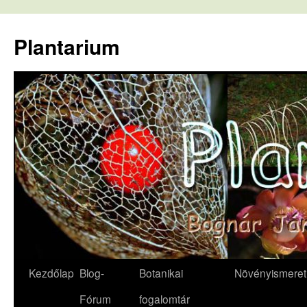
Kilépés
a
Plantarium
tartalomba
Kezdőlap
Blog-
Botanikai
Növényismeret
Fórum
fogalomtár