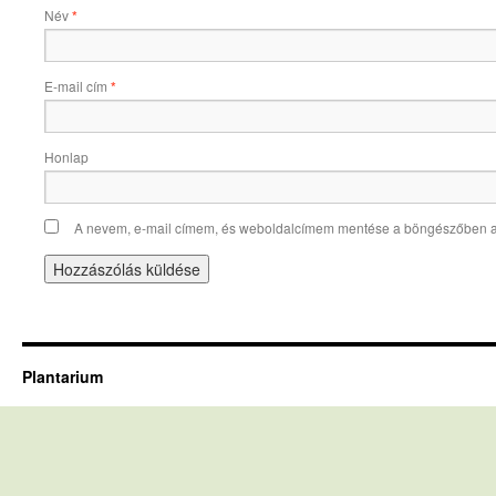
Név
*
E-mail cím
*
Honlap
A nevem, e-mail címem, és weboldalcímem mentése a böngészőben 
Plantarium