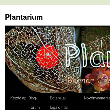
Kilépés
a
Plantarium
tartalomba
Kezdőlap
Blog-
Botanikai
Növényismeret
Fórum
fogalomtár