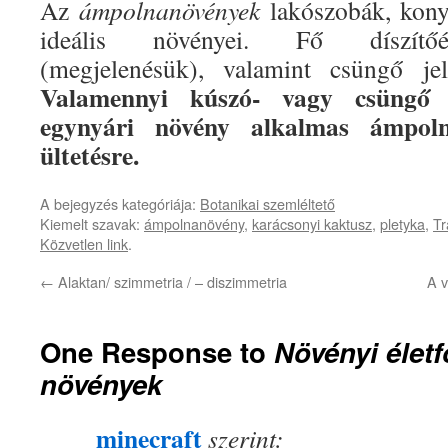
Az
ámpolnanövények
lakószobák, kony
ideális növényei. Fő díszítőé
(megjelenésük), valamint csüngő jel
Valamennyi kúszó- vagy csüngő 
egynyári növény alkalmas ámpoln
ültetésre.
A bejegyzés kategóriája:
Botanikai szemléltető
Kiemelt szavak:
ámpolnanövény
,
karácsonyi kaktusz
,
pletyka
,
Tr
Közvetlen link
.
←
Alaktan/ szimmetria / – diszimmetria
A v
One Response to
Növényi élet
növények
minecraft
szerint: