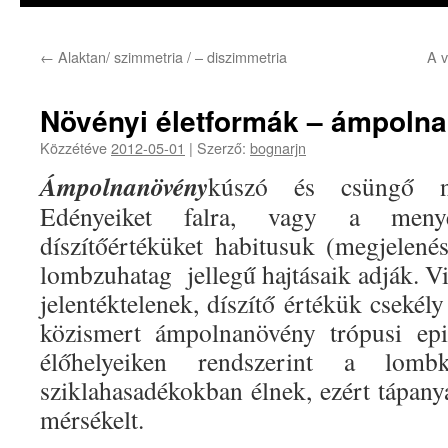
←
Alaktan/ szimmetria / – diszimmetria
A v
Növényi életformák – ámpoln
Közzétéve
2012-05-01
|
Szerző:
bognarjn
Ámpolnanövény
kúszó és csüngő nö
Edényeiket falra, vagy a menye
díszítőértéküket habitusuk (megjelené
lombzuhatag jellegű hajtásaik adják. Vi
jelentéktelenek, díszítő értékük csekély
közismert ámpolnanövény trópusi epif
élőhelyeiken rendszerint a lombk
sziklahasadékokban élnek, ezért tápan
mérsékelt.