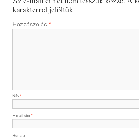
Az e-mail címet nem tesszük közzé.
A k
karakterrel jelöltük
Hozzászólás
*
Név
*
E-mail cím
*
Honlap