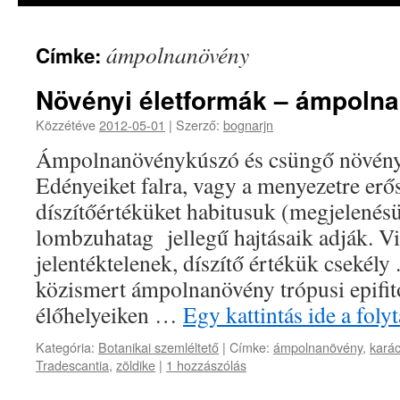
ámpolnanövény
Címke:
Növényi életformák – ámpoln
Közzétéve
2012-05-01
|
Szerző:
bognarjn
Ámpolnanövénykúszó és csüngő növény
Edényeiket falra, vagy a menyezetre erős
díszítőértéküket habitusuk (megjelenés
lombzuhatag jellegű hajtásaik adják. Vi
jelentéktelenek, díszítő értékük csekély 
közismert ámpolnanövény trópusi epifit
élőhelyeiken …
Egy kattintás ide a fol
Kategória:
Botanikai szemléltető
|
Címke:
ámpolnanövény
,
karác
Tradescantia
,
zöldike
|
1 hozzászólás