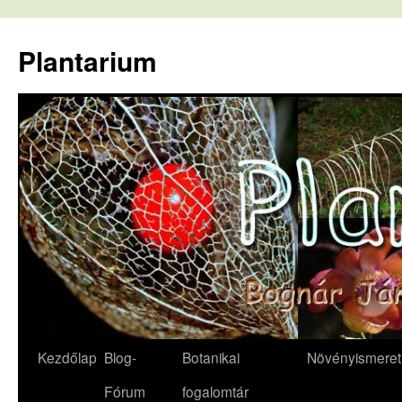
Kilépés
a
Plantarium
tartalomba
Kezdőlap
Blog-
Botanikai
Növényismeret
Fórum
fogalomtár