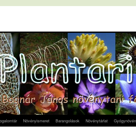
fogalomtár
Növényismeret
Barangolások
Növénytárlat
Gyógynövén