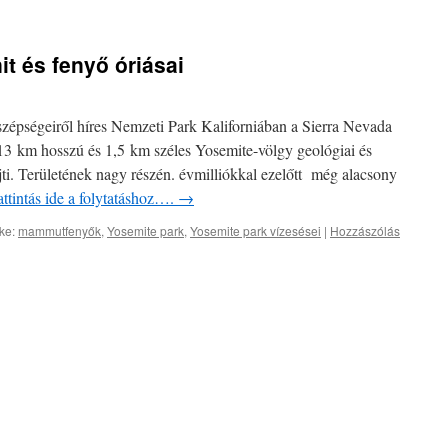
t és fenyő óriásai
épségeiről híres Nemzeti Park Kaliforniában a Sierra Nevada
3 km hosszú és 1,5 km széles Yosemite-völgy geológiai és
jti. Területének nagy részén. évmilliókkal ezelőtt még alacsony
ttintás ide a folytatáshoz….
→
ke:
mammutfenyők
,
Yosemite park
,
Yosemite park vízesései
|
Hozzászólás