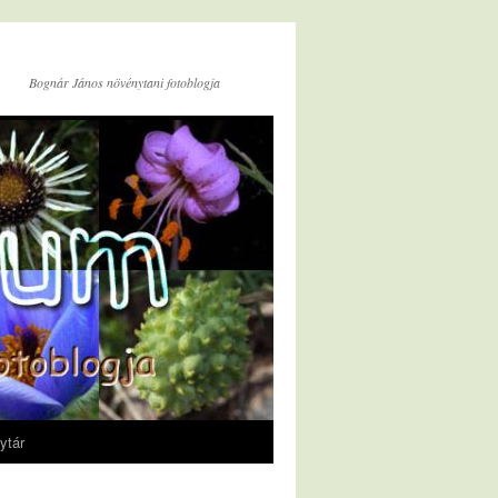
Bognár János növénytani fotoblogja
ytár