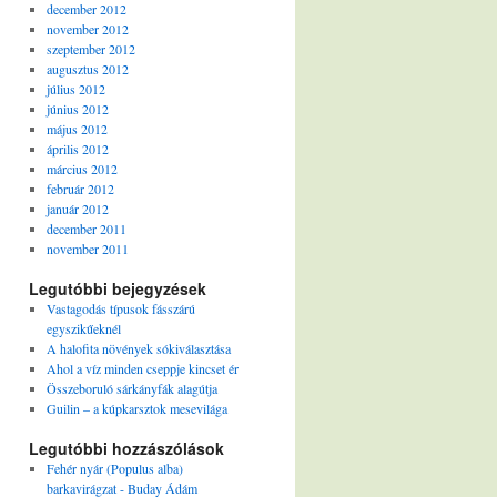
december 2012
november 2012
szeptember 2012
augusztus 2012
július 2012
június 2012
május 2012
április 2012
március 2012
február 2012
január 2012
december 2011
november 2011
Legutóbbi bejegyzések
Vastagodás típusok fásszárú
egyszikűeknél
A halofita növények sókiválasztása
Ahol a víz minden cseppje kincset ér
Összeboruló sárkányfák alagútja
Guilin – a kúpkarsztok mesevilága
Legutóbbi hozzászólások
Fehér nyár (Populus alba)
barkavirágzat - Buday Ádám