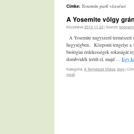
Yosemite park vízesései
Címke:
A Yosemite völgy gráni
Közzétéve
2013-11-23
|
Szerző:
bognarjn
A Yosemite nagyszerű természeti sz
hegységben.. Központi tengelye a 1
biológiai érdekességek sokaságát re
dombvidék terült el, majd …
Egy ka
Kategória:
A Természet Világa
,
blog
|
Cím
most!