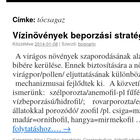
tócsagaz
Címke:
Vízinövények beporzási straté
Közzétéve
2014-01-08
|
Szerző:
bognarjn
A virágos növények szaporodásának alap
bibére kerülése. Ennek biztosítására a 
virágpor/pollen/ eljuttatásának különböz
mechanizmusai fejlődtek ki. A közvetí
ismerünk: szélporozta/anemofil-pl fűfé
vízbeporzású/hidrofil/; rovarporozta/e
állatokkal porozódó/ zoofil /pl. csiga=ma
madár=ornithofil, hangya=mirmekofil
folytatáshoz….
→
Kategória:
blog
|
Címke:
borzhínár
,
Ceratophyllum
,
hidrofil növé