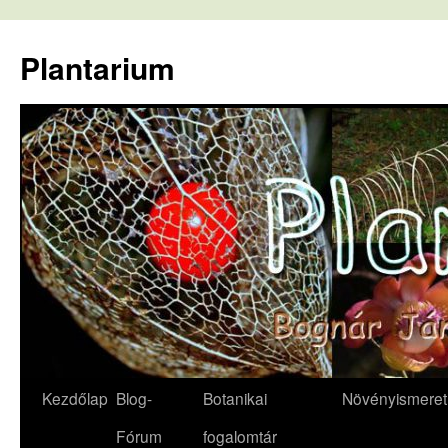
Kilépés
a
Plantarium
tartalomba
Kezdőlap
Blog-
Botanikai
Növényismeret
Fórum
fogalomtár