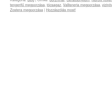
tengerifű megporzása
,
tócsagaz
,
Vallisneria megporzása
,
vizin
Zostera megporzása
|
Hozzászólás most!