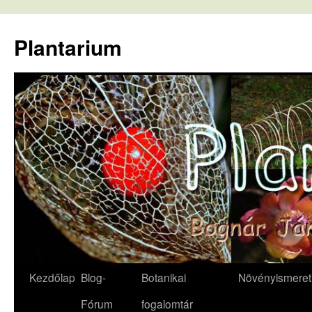
Kilépés
a
Plantarium
tartalomba
Kezdőlap
Blog-
Botanikai
Növényismeret
Fórum
fogalomtár