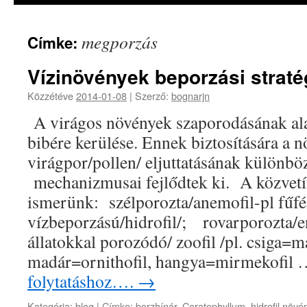
megporzás
Címke:
Vízinövények beporzási straté
Közzétéve
2014-01-08
|
Szerző:
bognarjn
A virágos növények szaporodásának alap
bibére kerülése. Ennek biztosítására a 
virágpor/pollen/ eljuttatásának különböz
mechanizmusai fejlődtek ki. A közvetí
ismerünk: szélporozta/anemofil-pl fűfé
vízbeporzású/hidrofil/; rovarporozta/e
állatokkal porozódó/ zoofil /pl. csiga=ma
madár=ornithofil, hangya=mirmekofil
folytatáshoz….
→
Kategória:
blog
|
Címke:
borzhínár
,
Ceratophyllum
,
hidrofil növé