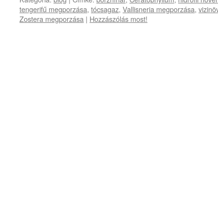
tengerifű megporzása
,
tócsagaz
,
Vallisneria megporzása
,
vizin
Zostera megporzása
|
Hozzászólás most!