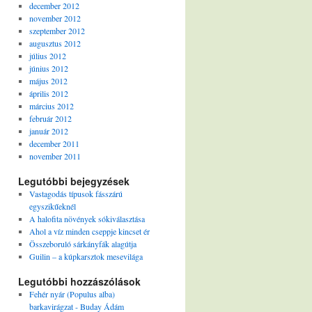
december 2012
november 2012
szeptember 2012
augusztus 2012
július 2012
június 2012
május 2012
április 2012
március 2012
február 2012
január 2012
december 2011
november 2011
Legutóbbi bejegyzések
Vastagodás típusok fásszárú
egyszikűeknél
A halofita növények sókiválasztása
Ahol a víz minden cseppje kincset ér
Összeboruló sárkányfák alagútja
Guilin – a kúpkarsztok mesevilága
Legutóbbi hozzászólások
Fehér nyár (Populus alba)
barkavirágzat - Buday Ádám