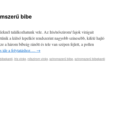
romszerű bibe
űeknél találkozhatunk vele. Az Iris/nőszirom/ fajok virágait
nik a külső lepelkör rendszerint nagyobb színesebb, kifelé hajló
e a három bibeág ránőtt és tele van szépen fejlett, a pollen
ás ide a folytatáshoz….
→
bibekaréj
,
Iris virág
,
nőszirom virág
,
sziromszerű bibe
,
sziromszerű bibekaréj