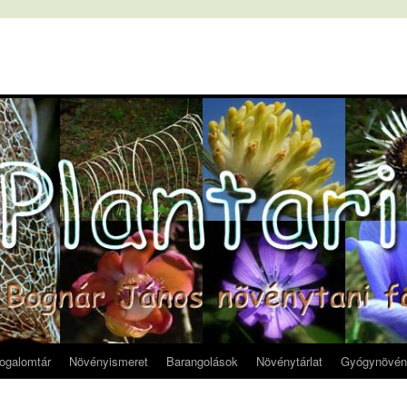
fogalomtár
Növényismeret
Barangolások
Növénytárlat
Gyógynövén