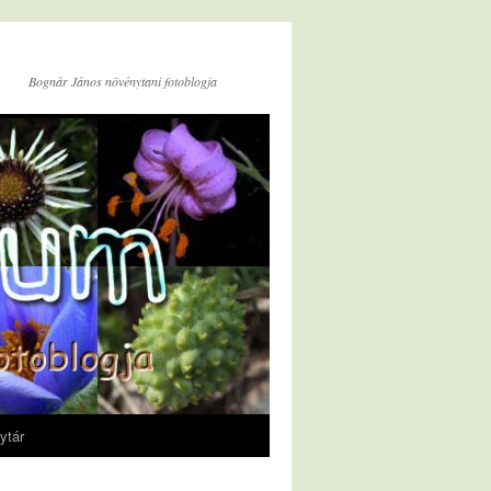
Bognár János növénytani fotoblogja
ytár