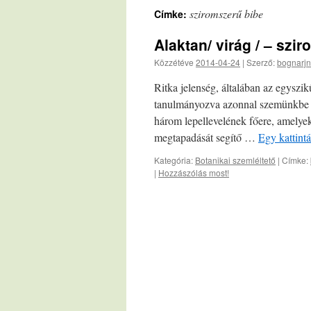
sziromszerű bibe
Címke:
Alaktan/ virág / – szi
Közzétéve
2014-04-24
|
Szerző:
bognarjn
Ritka jelenség, általában az egyszik
tanulmányozva azonnal szemünkbe tű
három lepellevelének főere, amelyekr
megtapadását segítő …
Egy kattint
Kategória:
Botanikai szemléltető
|
Címke:
|
Hozzászólás most!