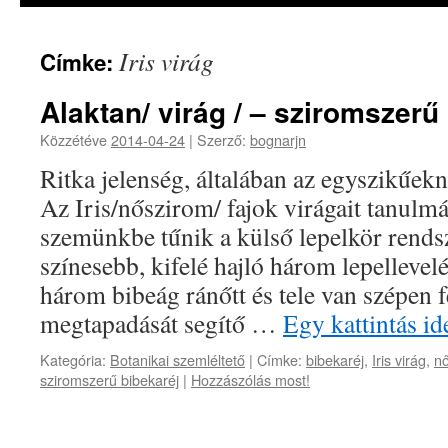
Iris virág
Címke:
Alaktan/ virág / – sziromszerű
Közzétéve
2014-04-24
|
Szerző:
bognarjn
Ritka jelenség, általában az egyszikűekn
Az Iris/nőszirom/ fajok virágait tanul
szemünkbe tűnik a külső lepelkör rends
színesebb, kifelé hajló három lepellevel
három bibeág ránőtt és tele van szépen fe
megtapadását segítő …
Egy kattintás i
Kategória:
Botanikai szemléltető
|
Címke:
bibekaréj
,
Iris virág
,
nő
sziromszerű bibekaréj
|
Hozzászólás most!