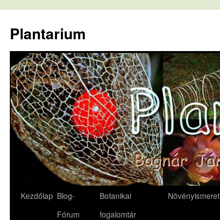
Kilépés
a
Plantarium
tartalomba
Kezdőlap
Blog-
Botanikai
Növényismeret
Fórum
fogalomtár