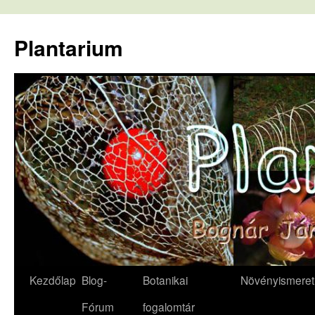
Kilépés
a
Plantarium
tartalomba
Kezdőlap
Blog-
Botanikai
Növényismeret
Fórum
fogalomtár