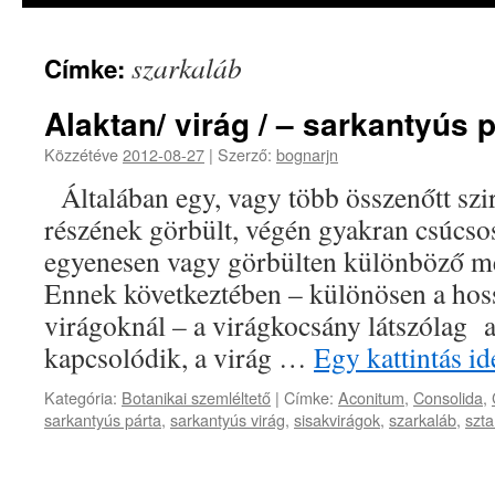
szarkaláb
Címke:
Alaktan/ virág / – sarkantyús 
Közzétéve
2012-08-27
|
Szerző:
bognarjn
Általában egy, vagy több összenőtt szi
részének görbült, végén gyakran csúcsos
egyenesen vagy görbülten különböző m
Ennek következtében – különösen a hos
virágoknál – a virágkocsány látszólag 
kapcsolódik, a virág …
Egy kattintás i
Kategória:
Botanikai szemléltető
|
Címke:
Aconitum
,
Consolida
,
sarkantyús párta
,
sarkantyús virág
,
sisakvirágok
,
szarkaláb
,
szt