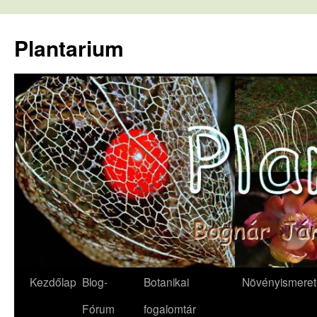
Kilépés
a
Plantarium
tartalomba
Kezdőlap
Blog-
Botanikai
Növényismeret
Fórum
fogalomtár