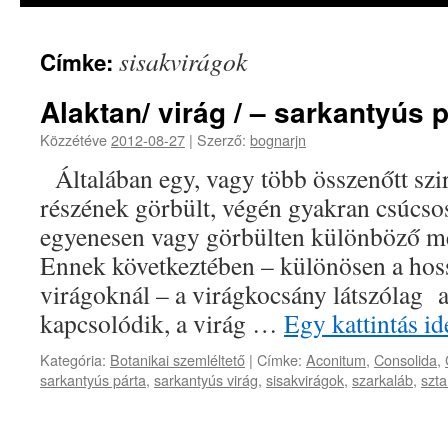
sisakvirágok
Címke:
Alaktan/ virág / – sarkantyús 
Közzétéve
2012-08-27
|
Szerző:
bognarjn
Általában egy, vagy több összenőtt szi
részének görbült, végén gyakran csúcsos
egyenesen vagy görbülten különböző m
Ennek következtében – különösen a hos
virágoknál – a virágkocsány látszólag 
kapcsolódik, a virág …
Egy kattintás i
Kategória:
Botanikai szemléltető
|
Címke:
Aconitum
,
Consolida
,
sarkantyús párta
,
sarkantyús virág
,
sisakvirágok
,
szarkaláb
,
szt