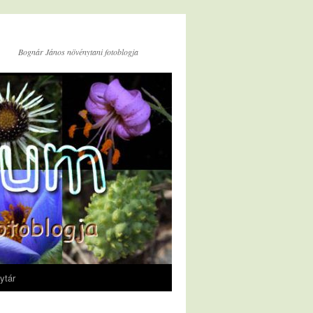
Bognár János növénytani fotoblogja
ytár