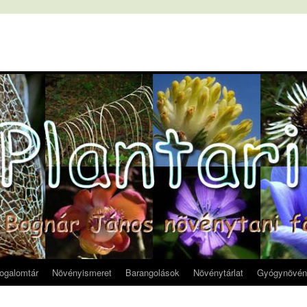
fogalomtár
Növényismeret
Barangolások
Növénytárlat
Gyógynövén