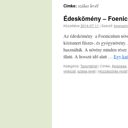
szálas levél
Címke:
Édeskömény – Foenic
Közzétéve
2014-07-11
|
Szerző:
bognarjn
Az édeskömény a Foeniculum növény
közismert fűszer-, és gyógynövény.
használták. A növény minden része j
illatú. A hosszú idő alatt …
Egy kat
Kategória:
Taxontárlat
|
Címke:
Apiaceae
virágzat
,
szálas levél
|
Hozzászólás most!