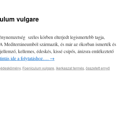
ulum vulgare
nemzetség széles körben elterjedt legismertebb tagja,
 A Mediterráneumból származik, és már az ókorban ismerték és
ellemző, kellemes, édeskés, kissé csípős, ánizsra emlékeztető
tintás ide a folytatáshoz….
→
,
édeskömény
,
Foeniculum vulgare
,
ikerkaszat termés
,
összetett ernyő