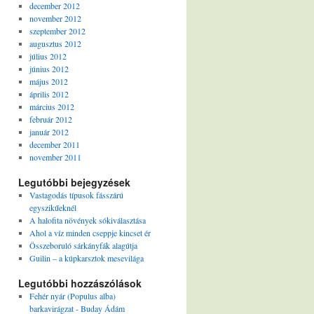
december 2012
november 2012
szeptember 2012
augusztus 2012
július 2012
június 2012
május 2012
április 2012
március 2012
február 2012
január 2012
december 2011
november 2011
Legutóbbi bejegyzések
Vastagodás típusok fásszárú
egyszikűeknél
A halofita növények sókiválasztása
Ahol a víz minden cseppje kincset ér
Összeboruló sárkányfák alagútja
Guilin – a kúpkarsztok mesevilága
Legutóbbi hozzászólások
Fehér nyár (Populus alba)
barkavirágzat - Buday Ádám