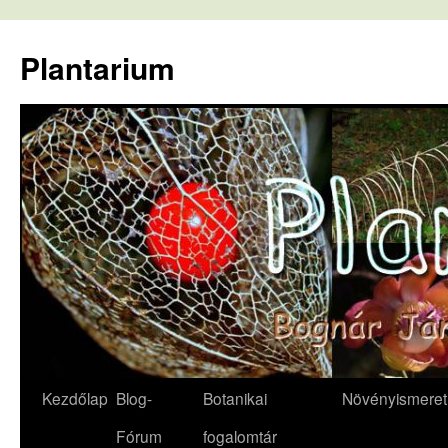
Kilépés
a
Plantarium
tartalomba
Kezdőlap
Blog-
Botanikai
Növényismeret
Fórum
fogalomtár