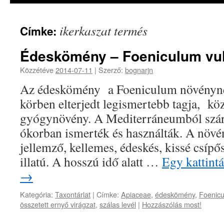
ikerkaszat termés
Címke:
Édeskömény – Foeniculum vu
Közzétéve
2014-07-11
|
Szerző:
bognarjn
Az édeskömény a Foeniculum növényn
körben elterjedt legismertebb tagja, köz
gyógynövény. A Mediterráneumból szár
ókorban ismerték és használták. A növé
jellemző, kellemes, édeskés, kissé csípő
illatú. A hosszú idő alatt …
Egy kattintá
→
Kategória:
Taxontárlat
|
Címke:
Apiaceae
,
édeskömény
,
Foenicu
összetett ernyő virágzat
,
szálas levél
|
Hozzászólás most!