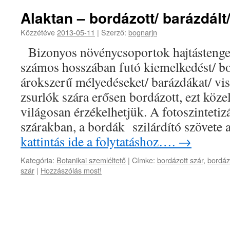
Alaktan – bordázott/ barázdált
Közzétéve
2013-05-11
|
Szerző:
bognarjn
Bizonyos növénycsoportok hajtástenge
számos hosszában futó kiemelkedést/ bo
árokszerű mélyedéseket/ barázdákat/ vis
zsurlók szára erősen bordázott, ezt köze
világosan érzékelhetjük. A fotoszintetiz
szárakban, a bordák szilárdító szövete 
kattintás ide a folytatáshoz….
→
Kategória:
Botanikai szemléltető
|
Címke:
bordázott szár
,
bordáz
szár
|
Hozzászólás most!