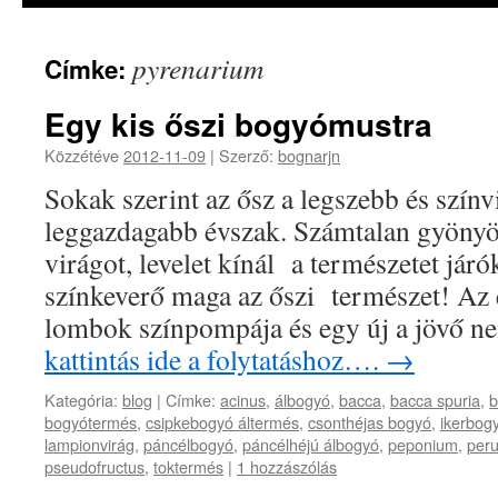
pyrenarium
Címke:
Egy kis őszi bogyómustra
Közzétéve
2012-11-09
|
Szerző:
bognarjn
Sokak szerint az ősz a legszebb és színvi
leggazdagabb évszak. Számtalan gyönyör
virágot, levelet kínál a természetet jár
színkeverő maga az őszi természet! Az 
lombok színpompája és egy új a jövő 
kattintás ide a folytatáshoz….
→
Kategória:
blog
|
Címke:
acinus
,
álbogyó
,
bacca
,
bacca spuria
,
b
bogyótermés
,
csipkebogyó áltermés
,
csonthéjas bogyó
,
ikerbog
lampionvirág
,
páncélbogyó
,
páncélhéjú álbogyó
,
peponium
,
peru
pseudofructus
,
toktermés
|
1 hozzászólás