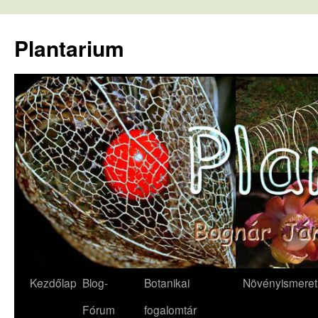
Kilépés
a
Plantarium
tartalomba
Kezdőlap
Blog-
Botanikai
Növényismeret
Fórum
fogalomtár