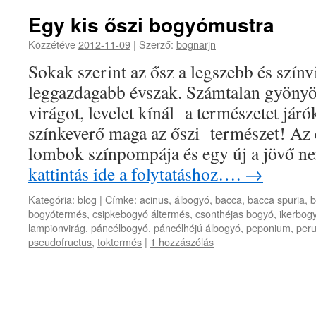
Egy kis őszi bogyómustra
Közzétéve
2012-11-09
|
Szerző:
bognarjn
Sokak szerint az ősz a legszebb és színvi
leggazdagabb évszak. Számtalan gyönyör
virágot, levelet kínál a természetet jár
színkeverő maga az őszi természet! Az 
lombok színpompája és egy új a jövő 
kattintás ide a folytatáshoz….
→
Kategória:
blog
|
Címke:
acinus
,
álbogyó
,
bacca
,
bacca spuria
,
b
bogyótermés
,
csipkebogyó áltermés
,
csonthéjas bogyó
,
ikerbog
lampionvirág
,
páncélbogyó
,
páncélhéjú álbogyó
,
peponium
,
peru
pseudofructus
,
toktermés
|
1 hozzászólás