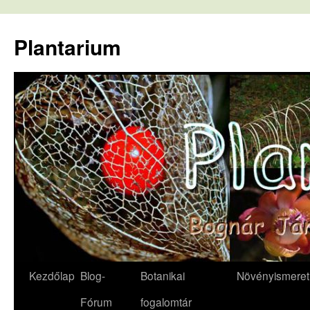
Kilépés
a
Plantarium
tartalomba
Kezdőlap
Blog-
Botanikai
Növényismeret
Fórum
fogalomtár