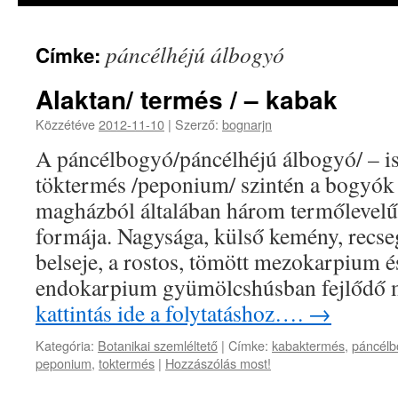
páncélhéjú álbogyó
Címke:
Alaktan/ termés / – kabak
Közzétéve
2012-11-10
|
Szerző:
bognarjn
A páncélbogyó/páncélhéjú álbogyó/ – i
töktermés /peponium/ szintén a bogyók 
magházból általában három termőlevelű
formája. Nagysága, külső kemény, recseg
belseje, a rostos, tömött mezokarpium é
endokarpium gyümölcshúsban fejlődő
kattintás ide a folytatáshoz….
→
Kategória:
Botanikai szemléltető
|
Címke:
kabaktermés
,
páncélb
peponium
,
toktermés
|
Hozzászólás most!