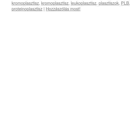
kromoplasztisz
,
kromoplasztisz
,
leukoplasztisz
,
plasztiszok
,
PLB
proteinoplasztisz
|
Hozzászólás most!