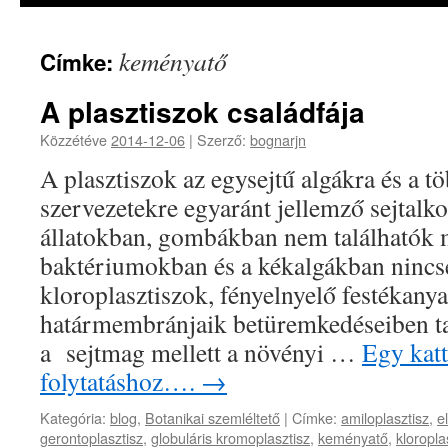
keményatő
Címke:
A plasztiszok családfája
Közzétéve
2014-12-06
|
Szerző:
bognarjn
A plasztiszok az egysejtű algákra és a t
szervezetekre egyaránt jellemző sejtalk
állatokban, gombákban nem találhatók m
baktériumokban és a kékalgákban nincs
kloroplasztiszok, fényelnyelő festékany
határmembránjaik betüremkedéseiben ta
a sejtmag mellett a növényi …
Egy katt
folytatáshoz….
→
Kategória:
blog
,
Botanikai szemléltető
|
Címke:
amiloplasztisz
,
e
gerontoplasztisz
,
globuláris kromoplasztisz
,
keményatő
,
kloropla