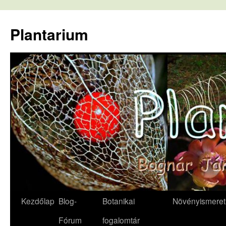
Kilépés
a
Plantarium
tartalomba
Kezdőlap
Blog-
Botanikai
Növényismeret
Fórum
fogalomtár