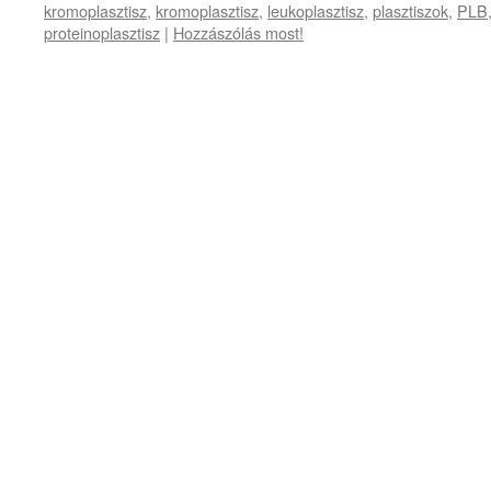
kromoplasztisz
,
kromoplasztisz
,
leukoplasztisz
,
plasztiszok
,
PLB
proteinoplasztisz
|
Hozzászólás most!