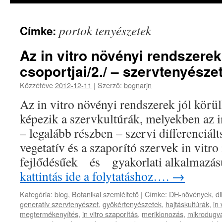
portok tenyészetek
Címke:
Az in vitro növényi rendszere
csoportjai/2./ – szervtenyésze
Közzétéve
2012-12-11
|
Szerző:
bognarjn
Az in vitro növényi rendszerek jól körül
képezik a szervkultúrák, melyekben az 
– legalább részben – szervi differenciál
vegetatív és a szaporító szervek in vitro
fejlődésűek és gyakorlati alkalmazá
kattintás ide a folytatáshoz….
→
Kategória:
blog
,
Botanikai szemléltető
|
Címke:
DH-növények
,
d
generatív szervtenyészet
,
gyökértenyészetek
,
hajtáskultúrák
,
in
megtermékenyítés
,
in vitro szaporítás
,
meriklonozás
,
mikrodugv