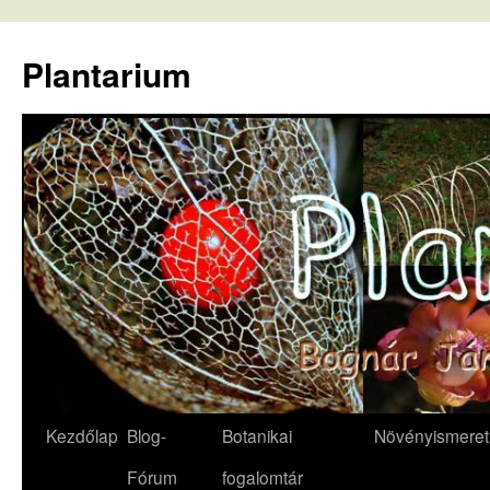
Kilépés
a
Plantarium
tartalomba
Kezdőlap
Blog-
Botanikai
Növényismeret
Fórum
fogalomtár