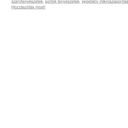
szervtenyészetek
,
portok tenyészetek
,
vegetatív mikroszaporítá
Hozzászólás most!