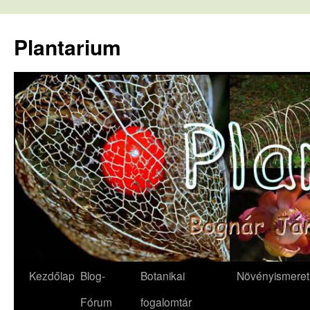
Kilépés
a
Plantarium
tartalomba
Kezdőlap
Blog-
Botanikai
Növényismeret
Fórum
fogalomtár