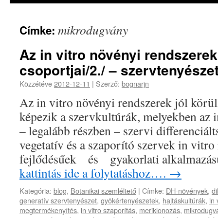
mikrodugvány
Címke:
Az in vitro növényi rendszere
csoportjai/2./ – szervtenyésze
Közzétéve
2012-12-11
|
Szerző:
bognarjn
Az in vitro növényi rendszerek jól körül
képezik a szervkultúrák, melyekben az 
– legalább részben – szervi differenciál
vegetatív és a szaporító szervek in vitro
fejlődésűek és gyakorlati alkalmazá
kattintás ide a folytatáshoz….
→
Kategória:
blog
,
Botanikai szemléltető
|
Címke:
DH-növények
,
d
generatív szervtenyészet
,
gyökértenyészetek
,
hajtáskultúrák
,
in
megtermékenyítés
,
in vitro szaporítás
,
meriklonozás
,
mikrodugv