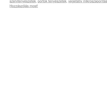
szervtenyészetek
,
portok tenyészetek
,
vegetatív mikroszaporítá
Hozzászólás most!